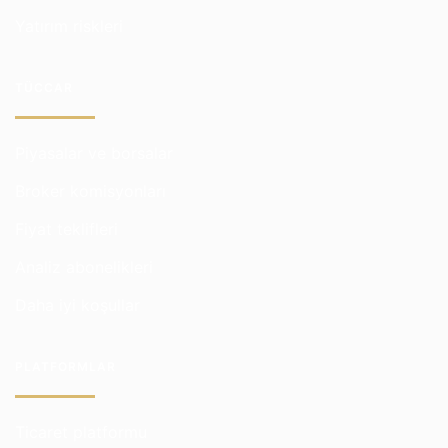
Yatırım riskleri
TÜCCAR
Piyasalar ve borsalar
Broker komisyonları
Fiyat teklifleri
Analiz abonelikleri
Daha iyi koşullar
PLATFORMLAR
Ticaret platformu