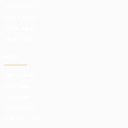
Tarayıcı sürümü
Mobil platform
Tüccar araçları
Analitik paket
HESABI
Yatırım hesabı
Ticari hesap
Demo hesabı
Müşteri gizliliği
Minimum hesap