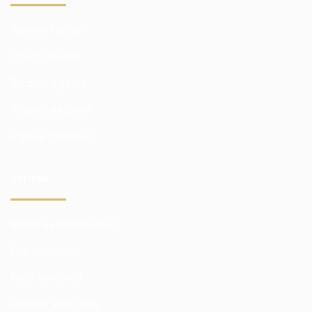
Yatırım fonları
Döviz ticareti
Ticaret eğitimi
Ticaret yazılımı
Piyasa haberleri
YATIRIM
Bizim avantajlarımız
Fon raporları
Para kontrolü
Riskten korunma