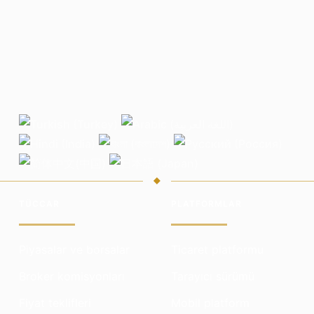
TÜCCAR
PLATFORMLAR
Piyasalar ve borsalar
Ticaret platformu
Broker komisyonları
Tarayıcı sürümü
Fiyat teklifleri
Mobil platform