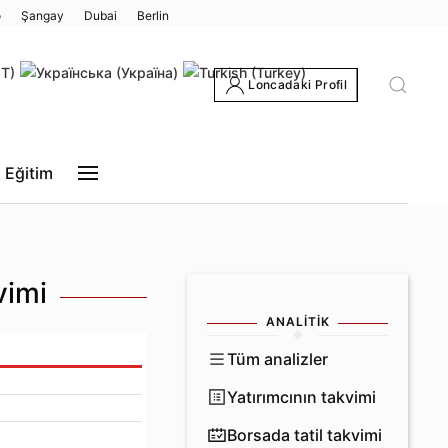
o
Şangay
Dubai
Berlin
Loncadaki Profil
Eğitim
vimi
ANALITIK
Tüm analizler
Yatırımcının takvimi
Borsada tatil takvimi