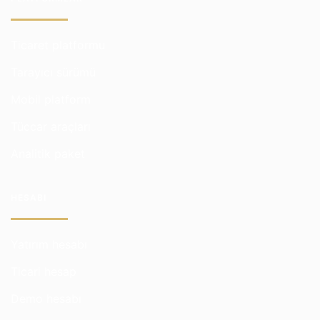
Ticaret platformu
Tarayıcı sürümü
Mobil platform
Tüccar araçları
Analitik paket
HESABI
Yatırım hesabı
Ticari hesap
Demo hesabı