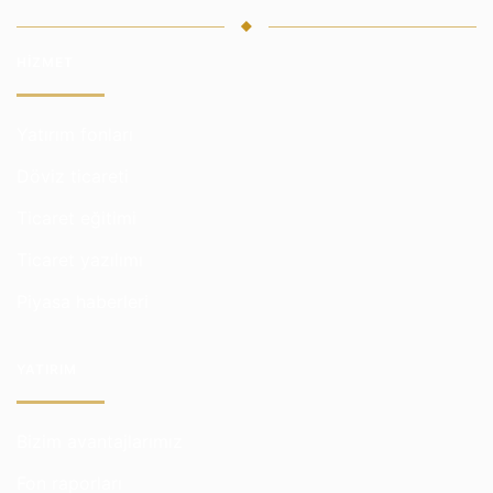
HIZMET
Yatırım fonları
Döviz ticareti
Ticaret eğitimi
Ticaret yazılımı
Piyasa haberleri
YATIRIM
Bizim avantajlarımız
Fon raporları