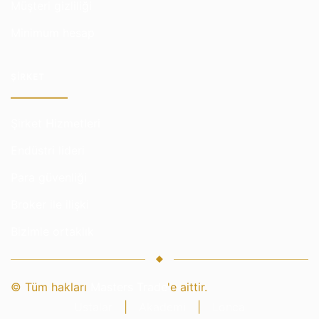
Müşteri gizliliği
Minimum hesap
ŞIRKET
Şirket Hizmetleri
Endüstri lideri
Para güvenliği
Broker ile ilişki
Bizimle ortaklık
© Tüm hakları
Masters Trade
'e aittir.
Ustalar
|
Akademi
|
Lonca