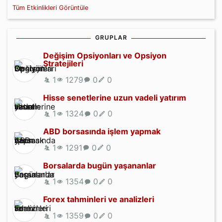
Tüm Etkinlikleri Görüntüle
GRUPLAR
Değişim Opsiyonları ve Opsiyon
Stratejileri
1
1279
0
0
Hisse senetlerine uzun vadeli yatırım
1
1324
0
0
ABD borsasında işlem yapmak
1
1291
0
0
Borsalarda bugün yaşananlar
1
1354
0
0
Forex tahminleri ve analizleri
1
1359
0
0