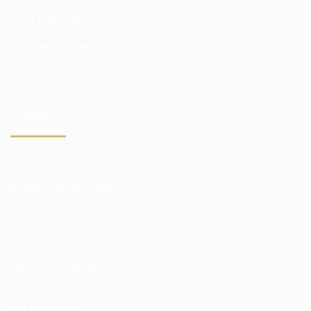
Para kontrolü
Riskten korunma
Yatırım riskleri
TÜCCAR
Piyasalar ve borsalar
Broker komisyonları
Fiyat teklifleri
Analiz abonelikleri
Daha iyi koşullar
PLATFORMLAR