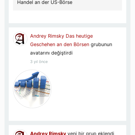
Handel an der US-Börse
Andrey Rimsky
Das heutige
Geschehen an den Börsen
grubunun
avatarını değiştirdi
3 yıl önce
Andrey Rimsky
yeni bir grup eklendi