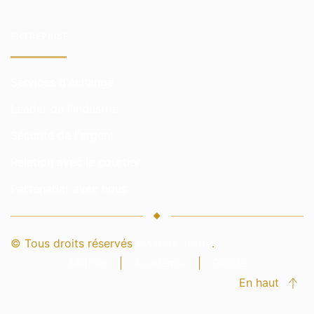
ENTREPRISE
Services d'échange
Leader de l'industrie
Sécurité de l'argent
Relation avec le courtier
Partenariat avec nous
© Tous droits réservés
Masters Trade
.
Maîtres
|
Académie
|
Guilde
En haut