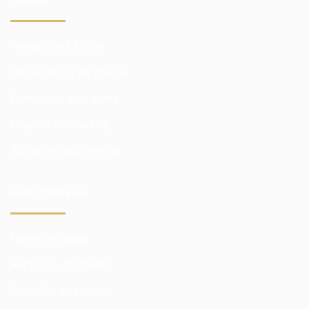
SERVICE
Investir des fonds
Négociation en bourse
Formation en trading
Logiciel de trading
Actualités du marché
INVESTOROVANI
Nos avantages
Rapports de fonds
Contrôle des fonds