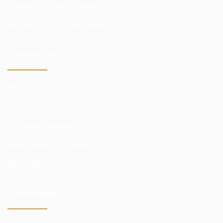
Couverture des risques
Risques pour l'investisseur
COMMERÇANT
Marchés et bourses
Commissions de courtier
Cotations boursières
Abonnements d'analyse
De meilleures conditions
PLATEFORMES