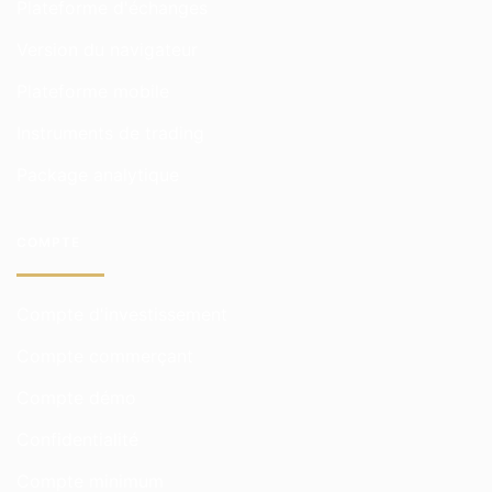
Plateforme d'échanges
Version du navigateur
Plateforme mobile
Instruments de trading
Package analytique
COMPTE
Compte d'investissement
Compte commerçant
Compte démo
Confidentialité
Compte minimum