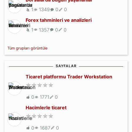
1
1349
0
0
Forex tahminleri ve analizleri
1
1357
0
0
Tüm grupları görüntüle
SAYFALAR
Ticaret platformu Trader Workstation
0
1771
0
Hacimlerle ticaret
0
1687
0