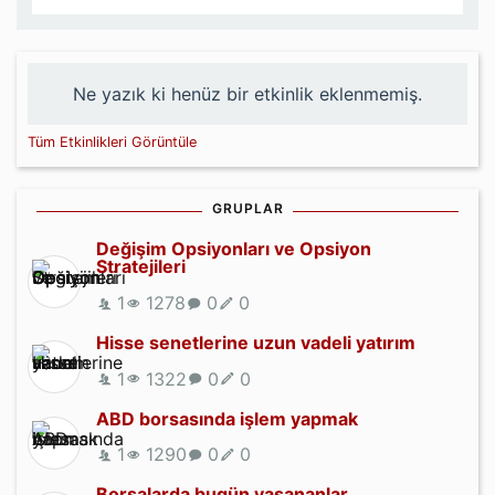
Ne yazık ki henüz bir etkinlik eklenmemiş.
Tüm Etkinlikleri Görüntüle
GRUPLAR
Değişim Opsiyonları ve Opsiyon
Stratejileri
1
1278
0
0
Hisse senetlerine uzun vadeli yatırım
1
1322
0
0
ABD borsasında işlem yapmak
1
1290
0
0
Borsalarda bugün yaşananlar