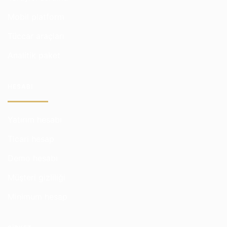
Mobil platform
Tüccar araçları
Analitik paket
HESABI
Yatırım hesabı
Ticari hesap
Demo hesabı
Müşteri gizliliği
Minimum hesap