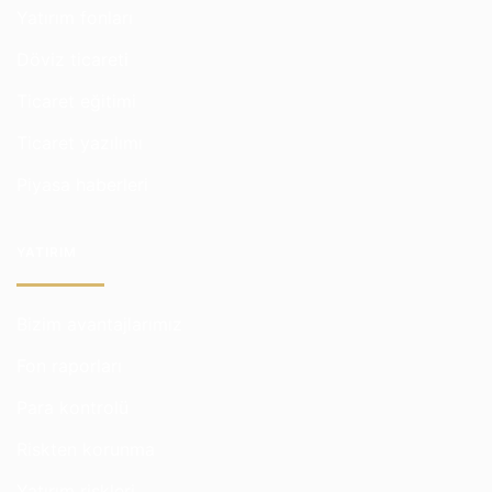
Yatırım fonları
Döviz ticareti
Ticaret eğitimi
Ticaret yazılımı
Piyasa haberleri
YATIRIM
Bizim avantajlarımız
Fon raporları
Para kontrolü
Riskten korunma
Yatırım riskleri