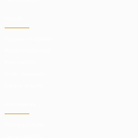
TÜCCAR
Piyasalar ve borsalar
Broker komisyonları
Fiyat teklifleri
Analiz abonelikleri
Daha iyi koşullar
PLATFORMLAR
Ticaret platformu
Tarayıcı sürümü