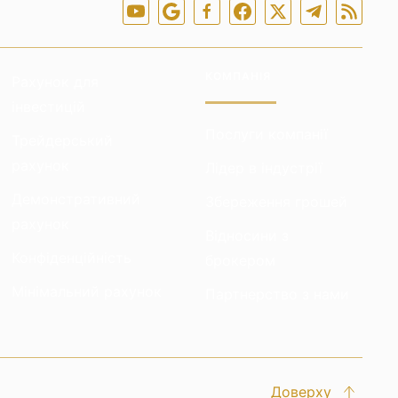
КОМПАНІЯ
Рахунок для
інвестицій
Послуги компанії
Трейдерський
рахунок
Лідер в індустрії
Демонстративний
Збереження грошей
рахунок
Відносини з
Конфіденційність
брокером
Мінімальний рахунок
Партнерство з нами
Доверху