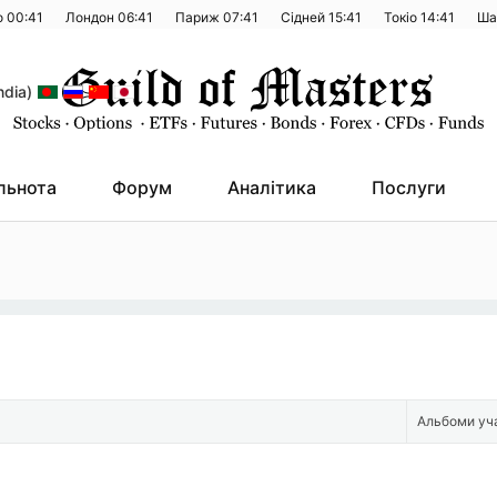
о
00:41
Лондон
06:41
Париж
07:41
Сідней
15:41
Токіо
14:41
Ша
льнота
Форум
Аналітика
Послуги
Альбоми уч