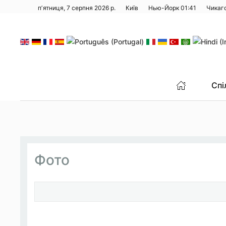
пʼятниця, 7 серпня 2026 р.
Київ
Нью-Йорк
01:41
Чикаг
Перейти до основного вмісту
Спі
Фото