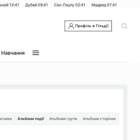
нхай
13:41
Дубай
09:41
Сан-Паулу
02:41
Мадрид
07:41
Профіль в Гільдії
Навчання
асника
Альбоми події
Апьбоми групи
Альбоми сторінки