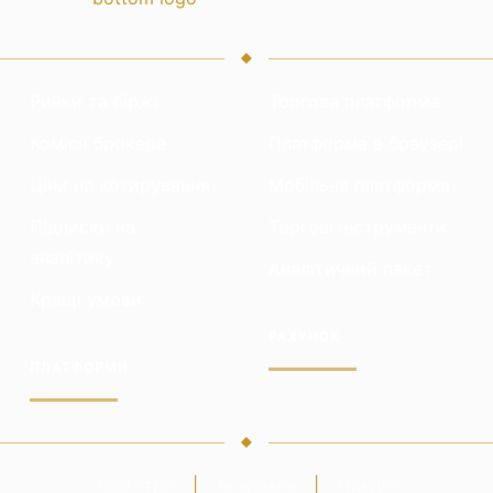
Ринки та біржі
Торгова платформа
Комісії брокера
Платформа в браузері
Ціни на котирування
Мобільна платформа
Підписки на
Торгові інструменти
аналітику
Аналітичний пакет
Кращі умови
РАХУНОК
ПЛАТФОРМИ
Майстри
|
Академія
|
Гільдія