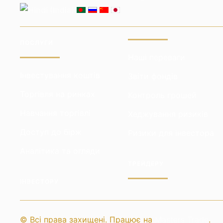
ПОСЛУГИ
Наші переваги
Інвестування коштів
Звіти фондів
Торгівля на ринках
Контроль грошей
Навчання торгівлі
Хеджування ризиків
Доступ до бірж
Ризики для інвестора
Аналітика та огляди
ТРЕЙДЕРУ
ІНВЕСТОРУ
© Всі права захищені. Працює на
Masters Trade
.