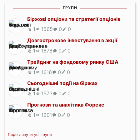
ГРУПИ
Біржові опціони та стратегії опціонів
1
1565
0
0
Довгострокове інвестування в акції
1
1678
0
0
Трейдинг на фондовому ринку США
1
1616
0
0
Сьогоднішні події на біржах
1
1573
0
0
Прогнози та аналітика Форекс
1
1601
0
0
Переглянути усі групи