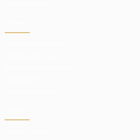
Аналітичний пакет
РАХУНОК
Рахунок для інвестицій
Трейдерський рахунок
Демонстративний рахунок
Конфіденційність
Мінімальний рахунок
КОМПАНІЯ
Послуги компанії