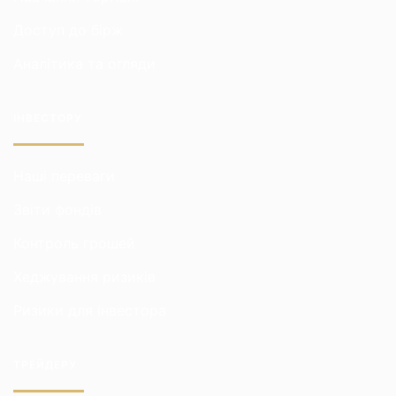
Доступ до бірж
Аналітика та огляди
ІНВЕСТОРУ
Наші переваги
Звіти фондів
Контроль грошей
Хеджування ризиків
Ризики для інвестора
ТРЕЙДЕРУ