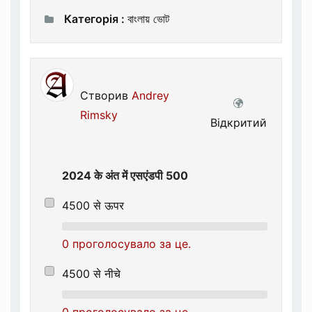
Категорія :
বাংলায় ভোট
Створив
Andrey
Rimsky
Відкритий
2024 के अंत में एसएंडपी 500
4500 से ऊपर
0 проголосувало за це.
4500 से नीचे