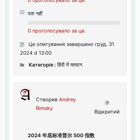
0 проголосувало за це.
पता नहीं
0 проголосувало за це.
Це опитування завершено груд. 31
2024 d 13:00
Категорія :
हिंदी में मतदान
Створив
Andrey
Rimsky
Відкритий
2024 年底标准普尔 500 指数