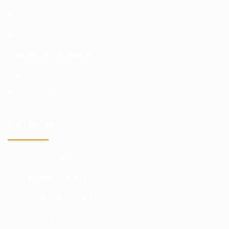
Ринки та біржі
Комісії брокера
Ціни на котирування
Підписки на аналітику
Кращі умови
ПЛАТФОРМИ
Торгова платформа
Платформа в браузері
Мобільна платформа
Торгові інструменти