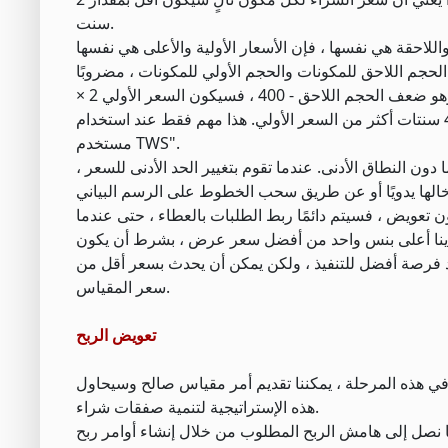
سنت.
اللاحقة هي نفسها ، فإن الأسعار الأولية والأعلى هي نفسها
 الحجم اللاحق للمكونات والحجم الأولي للمكونات ، مضروبًا
في الفرق في زيادة السعر. على سبيل المثال ، إذا حددنا 800 كحجم أولي للمكونات ، وهو ضعف الحجم اللاحق - 400 ، فسيكون السعر الأولي 2 ×
0.02 أو 4 سنتات أكثر من السعر الأولي. هذا مهم فقط عند استخدام ScaleTrader لبيع مركز. يمكن العثور على مزيد من المعلومات في "دليل
مستخدم TWS".
ون النطاق الأدنى. عندما تقوم بتغيير الحد الأدنى للسعر ،
 بدون تعويض ، فسيتم دائمًا ربط الطلبات بالعطاء ، حتى عندما
يضًا بقيمة 0.01 ، فسيكون سعر العطاء لدينا أعلى بنس واحد من أفضل سعر عرض ، بشرط أن يكون
د فرصة أفضل للتنفيذ ، ولكن يمكن أن يحدث بسعر أقل من
سعر المقياس.
تعويض الربح
ي هذه المرحلة ، يمكننا تقديم أمر مقياس صالح وسيحاول ScaleTrader الوصول إلى أقصى موضع لدينا ثم التوقف. غالبًا ما يستخدم المتداولون
هذه الإستراتيجية لتنمية صفقات شراء.
ندما نصل إلى هامش الربح المطلوب من خلال إنشاء أوامر ربح