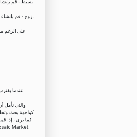
2. زوج - قم بإنشاء إستراتيجية لسهمين مرتبطين (بشكل أساسي تركيبة الأسهم-الأسهم) حيث تشتري سهمًا وتبيع الآخر باستخدام فرق السعر بينهما.