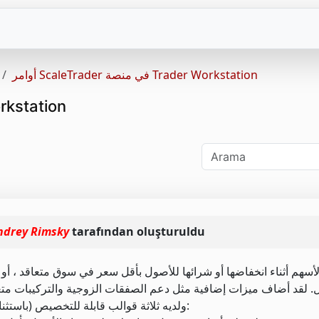
أوامر ScaleTrader في منصة Trader Workstation
أوامر ScaleTrader في
ndrey Rimsky
tarafından oluşturuldu
 لقد أضاف ميزات إضافية مثل دعم الصفقات الزوجية والتركيبات متعدد
استخدام ScaleTrader لأي منتج IB (باستثناء الصناديق المشتركة) ولديه ثلاثة قوالب قابلة للتخصيص: