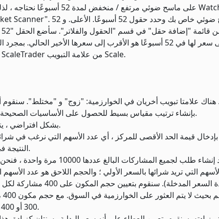
أس
التي يكون أدنى سعر لها في 52 أسبوعًا هو الأقرب إلى سعرها الأخير ا
فوقه ، والنقر فوق "تداول" ، وتحديد بطاقة الطلب ، ثم فتح ScaleTrader من علامة التبويب Scale.
بإنشاء ترتيب مقياس بسيط للحصول على الأساسيات الصحيحة ، ثم ننتقل إلى علامة التبويب "زوج" وننشئ خوارزمية زوج.
بشكل افتراضي ، يتم تحديد إجراء "الشراء" ، لذلك سنترك الأمر على هذا النحو.
النتيجة في هذا المجال تشير إلى الموضع في تلك الخوارزمية المعينة.
نظرًا لأننا لا نريد إنشاء طلب لجم
لأسهم التي تريد شرائها بالسعر الأولي ؛ والحجم اللاحق هو عدد الأسهم
على زيادة السعر المدخلة).
300 أو 400 أو 500 أو 600 (مرتبة / ناقص 55٪ ومقربة إلى أقرب مائة).