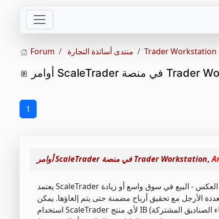
Trader Workstation
منتدى أساتذة التجارة
Forum
 منصة Trader Workstation
1
A
,
أوامر ScaleTrader في منصة Trader Workstation
يعتمد ScaleTrader على مبدأ شراء الأسهم أثناء انخفاضها أو شرائها للأصول بأقل سعر في سوق متعاقد ، أو العكس - البيع في سوق واسع أو زيادة
ة الأرجل مع تحقيق أرباح مضمنة حتى يتم إلغاؤها. يمكن