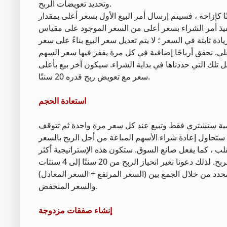
وتحديد تعويضات الربح.
ربح هو مقدار الربح الذي نريد تحقيقه من التجارة العكسية. أي ، إذا حددنا 20 سنتًا كإزاحة ، فسيتم إرسال أمر البيع الأول بسعر أعلى بمقدار
م تنفيذ أمر الشراء بسعر أعلى من السعر الموجود على مقياس
ة ثابتة في السعر ؛ لا يتم تعديل سعر البيع بناءً على سعر
ل تلك التي حددناها في بداية الشراء. سيكون آخر بيع بأعلى
سعر مع تعويض ربح قدره 20 سنتًا.
استعادة الحجم
ية ستحاول إعادة شراء الأسهم المباعة من أجل الربح بالسعر
لب ، كما يفعل صانع السوق. ستكون هذه الإستراتيجية أكثر
د من خلال الجمع بين (السعر المرتفع + السعر المعادل)
والسعر المنخفض.
إنشاء صفقات مزدوجة