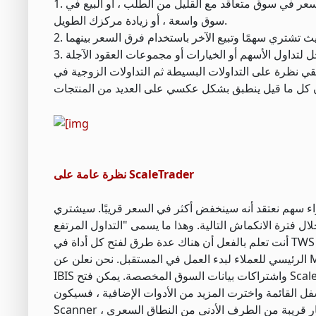
1. بسيط - قم بإنشاء صفقة بسيطة على أساس منفصل يساعدك على شراء الأصول بأقل سعر في سوق متعاقد مع القليل من الطلب ، أو البيع في
سوق واسعة ، أو زيادة مركزك الطويل.
اولات البسيطة ثم التداولات الزوجية في ScaleTrader. على الرغم من أننا سنتحدث اليوم عن
نظرة عامة على ScaleTrader
 سينخفض أكثر في السعر قريبًا. سيشتري ScaleTrader عندما يقترب سعر السهم من القاع ،
أنت تعلم بالفعل أن هناك عدة طرق لفتح كل أداة في TWS من أجل راحتك. سنبدأ اليوم من مساحة عمل Mosaic ، والتي نأمل أن تكون المكان
الرئيسي للعملاء لبدء العمل في المستقبل. نحن نعلن عن Mosaic كواجهة بحث وتحليلات ووسيلة متكاملة لإنشاء الطلبات مدعومة بنظام معلومات
IBIS واشتراكات بيانات السوق المخصصة. يمكن فتح ScaleTrader من خلال القائمة المنسدلة New Window. كما ترى ، إذا قمت بالتمرير لأسفل
ئمة واخترت المزيد من الأدوات الإضافية ، فسيكون ScaleTrader في أعلى القائمة. ولكن بدلاً من ذلك ، سنبدأ بـ Mosaic Market