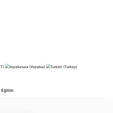
lun
Parolamı unuttum
Etkinleştirme bağlantısını yeniden
Eğitim