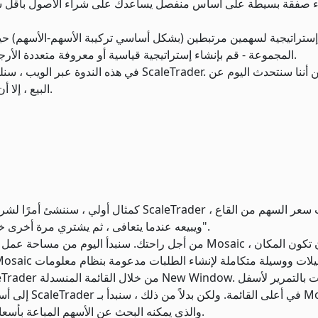
3. المجموعة - قم بإنشاء إستراتيجية قياسية أو معروفة متعددة الأرجل لتداول الأسهم أو الخيارات أو مجموعات العقود الآجلة.
في هذه الندوة عبر الويب ، سنلقي نظرة على التد
البيع ، إلا أن كل ما قيل ينطبق بشكل عكسي على العديد من المنتجات.
كمثال أولي ، سننشئ أمرًا لشراء سهم نعتقد أنه
ويبيعه عندما يتعافى ، ثم يشتري مرة أخرى خلال فترة الانكماش التالية. وهذا ما يسمى "التداول المرتفع".
إلى أسفل القا
Scanner ، والذي يمكنه البحث عن الأسهم المباعة بأسعار قريبة من الطرف الأدنى من النطاق السعري.