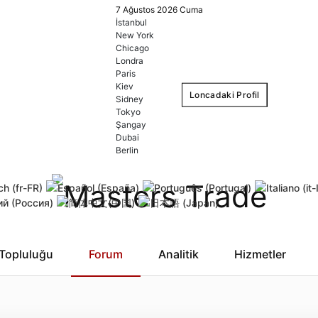
7 Ağustos 2026 Cuma
İstanbul
New York
Chicago
Londra
Paris
Kiev
Loncadaki Profil
Sidney
Tokyo
Şangay
Dubai
Oturum Açın
Kayıt o
Berlin
Bilgilerim Hatırlansın
Kullanıcı adımı unuttum
gönder
Topluluğu
Forum
Analitik
Hizmetler