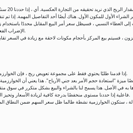
انحياز ال
عر الشراء الأول للمكون الأول. هناك أيضًا أحد التفاصيل المهمة. إذا ت
لى العطاء النسبي ، فسيظل سعر أمر البيع المقابل محددًا باستخدام زياد
الإضراب الفعلي. نحقق أرباحًا إضافية في كل مرة يقفز فيها سعر السهم.
خزون ، فسيتم بيع المركز بأحجام مكونات لاحقة مع زيادة في السعر تقاب
إذا قدمنا طلبًا يحتوي فقط على مجموعة تعويض ربح ، فإن الخوارزمية ستشتري فقط وتبيع عند كل سعر مرة واحدة ثم تتوقف.
ضًا ميزة "استعادة حجم الأمر بعد جني الأرباح". هذا يعني أن الخوارزم
ها به في الأصل. هذا يسمح لنا بالشراء والبيع بشكل متكرر في سوق متق
فاعلية إذا حددنا مستوى منخفضًا بدرجة كافية لزيادة الأسعار وتحيز الربح. لذلك دعونا نغير انحياز الربح من 20 سنتًا إلى 4 سنتات.
لة ، ستكون الخوارزمية نشطة طالما ظل سعر السهم ضمن النطاق المحد