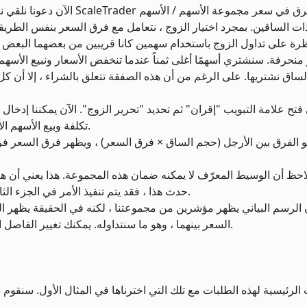
الآن دعونا نلقي نظرة على إنشا
ظرة على تداول الزوج باستخدام سهمين كانا قريبين من بعضهما البعض
منحرفة. سنشتري أسهمًا أغلى ثمناً عندما تنخفض الأسعار ونبيع الأسه
ة الساق نشتريها. على الرغم من أن هذه الصفقة تتعلق بالشراء ، إلا 
لى فتح علامة التبويب "إقران" ثم تحديد "تحرير الزوج". الآن يمكننا إدخ
تكلفة وبيع الأسهم الأرخص ، والتي ، في رأينا ، مبالغ فيها بالنسبة لبعضها البعض.
و الفرق بين الأرجل (حجم الساق × فرق السعر) ، ويظهر فرق السعر فرق
 نلاحظ أن الوسيط المعرّف لا يمكنه ضمان هذه المجموعة. هذا يعني أن 
حدث هذا ، فقد يتم تنفيذ الأمر في الجزء الثاني بسعر أقل تفضيلاً ، ولكن لن يتم تركك بمركز غير محاط.
السعر بينهما ، وهو ما سنتداوله. يمكنك تغيير الفاصل الزمني لعرض الرسوم البيانية لمدة 3 أشهر و 6 أشهر وسنة.
 الرئيسية لهذه الطلبات مع تلك التي اخترناها في المثال الأول. سنقوم 