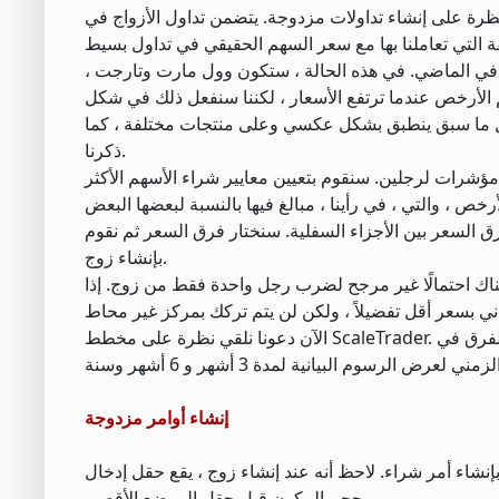
ء تداولات مزدوجة. يتضمن تداول الأزواج في ScaleTrader عمليات تداول للفرق في سعر مجموعة الأسهم / الأسهم
 في الماضي. في هذه الحالة ، ستكون وول مارت وتارجت ،
م الأرخص عندما ترتفع الأسعار ، لكننا سنفعل ذلك في شكل
أن كل ما سبق ينطبق بشكل عكسي وعلى منتجات مختلفة ، كما
ذكرنا.
ال مؤشرات لرجلين. سنقوم بتعيين معايير شراء الأسهم الأكثر
 السعر بين الأجزاء السفلية. سنختار فرق السعر ثم نقوم
بإنشاء زوج.
هناك احتمالًا غير مرجح لضرب رجل واحدة فقط من زوج. إذا
الآن دعونا نلقي نظرة على مخطط ScaleTrader. قد تعتقد أن الرسم البياني يظهر مؤشرين من مجموعتنا ، لكنه في الحقيقة يظهر الفرق في
إنشاء أوامر مزدوجة
بإنشاء أمر شراء. لاحظ أنه عند إنشاء زوج ، يقع حقل إدخال
حجم المكون قبل حقل الموضع الأقصى.