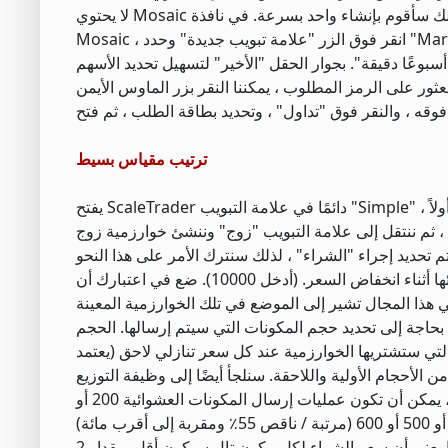
لا يحتوي Mosaic على ماسح ضوئي مرتفع / منخفض لمدة 52 أسبوعًا نحتاجه ، لذلك سأقوم بإنشاء واحد بسرعة. في نافذة Watchlist Plus في
Mosaic ، انقر فوق الزر "علامة تبويب جديدة" وحدد "Market Scanner". قم بإنشاء ماسح ضوئي خاص بك وحدد حقول 52 أسبوعًا. الأعلى. و 52
بوعًا. دقيقة. من قائمة "إضافة حقل" في قسم "الحقول والفلاتر". سأضع الحقل "52 أسبوعًا دقيقة". بجوار الحقل "الأخير" لتسهيل تحديد الأسهم
لحالي. بمجرد العثور على الرمز المطلوب ، يمكننا النقر بزر الماوس الأيمن
ترتيب مقياس بسيط
يفتح ScaleTrader دائمًا في علامة التبويب "Simple" ، حيث سنبدأ اليوم. هناك علامتا تبويب أخريان في الخوارزمية: "زوج" و "مختلط". سنقوم أولاً
سنقوم الآن بإدخال قيمة الحد الأقصى للمركز ، أي عدد الأسهم التي نرغب في شرائها أثناء انخفاض السعر. (أدخل 10000). ضع في اعتبارك أن
يع المشاركات البالغ عددها 10000 مرة واحدة ، فنحن بحاجة إلى تحديد حجم المكونات التي سيتم إرسالها. الحجم
 التي ستشتريها الخوارزمية عند كل سعر تنازلي لاحق (يعتمد
 سنقوم بتعيين حجم المكون على 400 مشاركة لكل من الأحجام الأولية واللاحقة. سنلجأ أيضًا إلى وظيفة التوزيع
العشوائي للحجم بحيث لا يتم العثور على الخوارزمية في السوق. مع حجم مكون 400 ، يمكن أن تكون عمليات إرسال المكونات العشوائية 200 أو
أدخل سعر البداية وزيادته. سنقوم بتعيين العطاء على أنه سعر البداية وسنتان كزيادة. هذا يعني أن سعر الشراء لكل مكون تالٍ سيكون أقل بمقدار 2