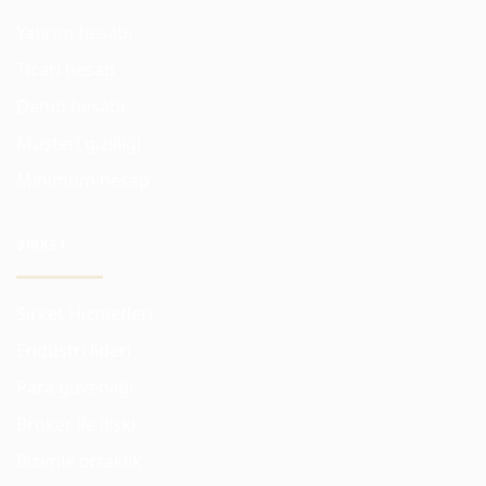
Yatırım hesabı
Ticari hesap
Demo hesabı
Müşteri gizliliği
Minimum hesap
ŞIRKET
Şirket Hizmetleri
Endüstri lideri
Para güvenliği
Broker ile ilişki
Bizimle ortaklık