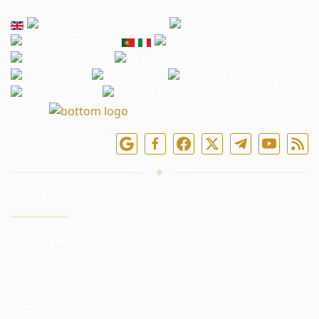
Bizi çevrimiçi takip edin
HIZMET
Yatırım fonları
Döviz ticareti
Ticaret eğitimi
Ticaret yazılımı