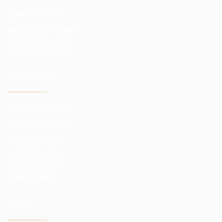
Fiyat teklifleri
Analiz abonelikleri
Daha iyi koşullar
PLATFORMLAR
Ticaret platformu
Tarayıcı sürümü
Mobil platform
Tüccar araçları
Analitik paket
HESABI