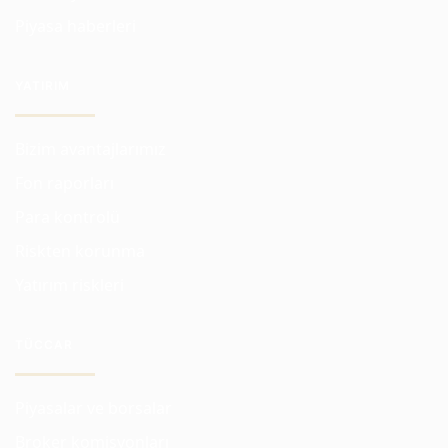
Piyasa haberleri
YATIRIM
Bizim avantajlarımız
Fon raporları
Para kontrolü
Riskten korunma
Yatırım riskleri
TÜCCAR
Piyasalar ve borsalar
Broker komisyonları