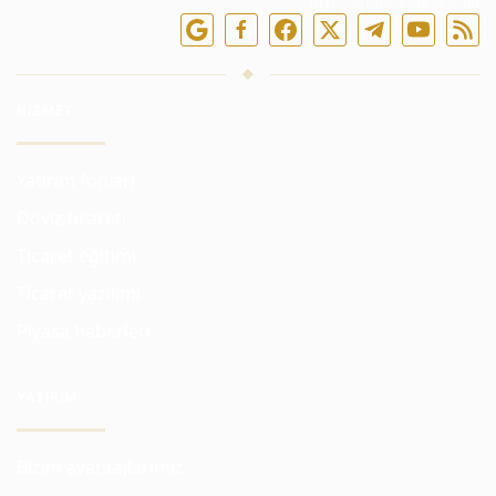
Bizi çevrimiçi takip edin
HIZMET
Yatırım fonları
Döviz ticareti
Ticaret eğitimi
Ticaret yazılımı
Piyasa haberleri
YATIRIM
Bizim avantajlarımız