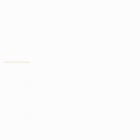
Fon raporları
Para kontrolü
Riskten korunma
Yatırım riskleri
TÜCCAR
Piyasalar ve borsalar
Broker komisyonları
Fiyat teklifleri
Analiz abonelikleri
Daha iyi koşullar
PLATFORMLAR