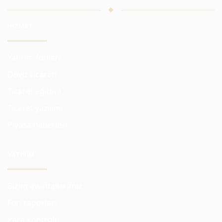
HIZMET
Yatırım fonları
Döviz ticareti
Ticaret eğitimi
Ticaret yazılımı
Piyasa haberleri
YATIRIM
Bizim avantajlarımız
Fon raporları
Para kontrolü