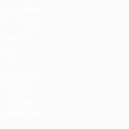
Tarayıcı sürümü
Mobil platform
Tüccar araçları
Analitik paket
HESABI
Yatırım hesabı
Ticari hesap
Demo hesabı
Müşteri gizliliği
Minimum hesap