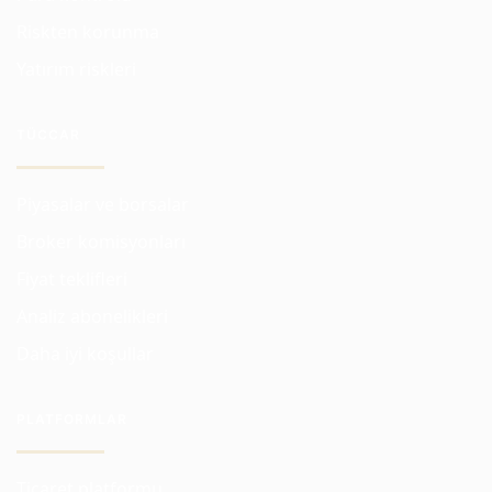
Riskten korunma
Yatırım riskleri
TÜCCAR
Piyasalar ve borsalar
Broker komisyonları
Fiyat teklifleri
Analiz abonelikleri
Daha iyi koşullar
PLATFORMLAR
Ticaret platformu