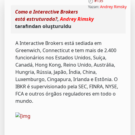
#135
Yazan:
Andrey Rimsky
Como a Interactive Brokers
está estruturada?
,
Andrey Rimsky
tarafından oluşturuldu
A Interactive Brokers está sediada em
Greenwich, Connecticut e tem mais de 2.400
funcionários nos Estados Unidos, Suíça,
Canadá, Hong Kong, Reino Unido, Austrália,
Hungria, Rússia, Japão, Índia, China,
Luxemburgo, Cingapura, Irlanda e Estônia. O
IBKR é supervisionado pela SEC, FINRA, NYSE,
FCA e outros órgãos reguladores em todo o
mundo.