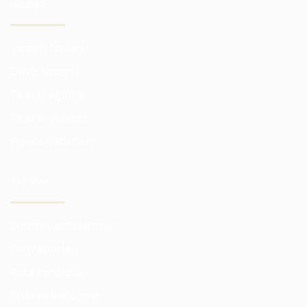
HIZMET
Yatırım fonları
Döviz ticareti
Ticaret eğitimi
Ticaret yazılımı
Piyasa haberleri
YATIRIM
Bizim avantajlarımız
Fon raporları
Para kontrolü
Riskten korunma