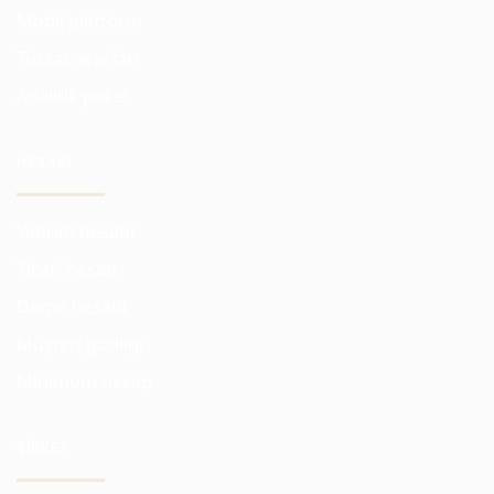
Mobil platform
Tüccar araçları
Analitik paket
HESABI
Yatırım hesabı
Ticari hesap
Demo hesabı
Müşteri gizliliği
Minimum hesap
ŞIRKET