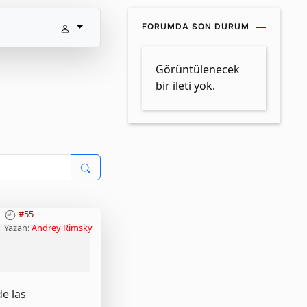
FORUMDA SON DURUM
Görüntülenecek
bir ileti yok.
#55
Yazan:
Andrey Rimsky
n
Parolamı unuttum
Etkinleştirme bağlantısını yeniden
e las