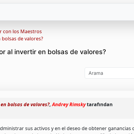
ir con los Maestros
n bolsas de valores?
r al invertir en bolsas de valores?
r en bolsas de valores?
,
Andrey Rimsky
tarafından
Oturum Açın
Kayıt olu
Bilgilerim Hatırlansın
Kullanıcı adımı unuttum
gönder
ministrar sus activos y en el deseo de obtener ganancias d