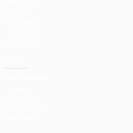
Yatırım fonları
Döviz ticareti
Ticaret eğitimi
Ticaret yazılımı
Piyasa haberleri
YATIRIM
Bizim avantajlarımız
Fon raporları
Para kontrolü
Riskten korunma
Yatırım riskleri