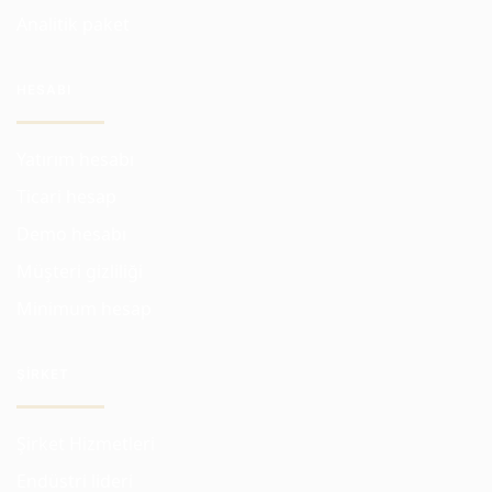
Analitik paket
HESABI
Yatırım hesabı
Ticari hesap
Demo hesabı
Müşteri gizliliği
Minimum hesap
ŞIRKET
Şirket Hizmetleri
Endüstri lideri