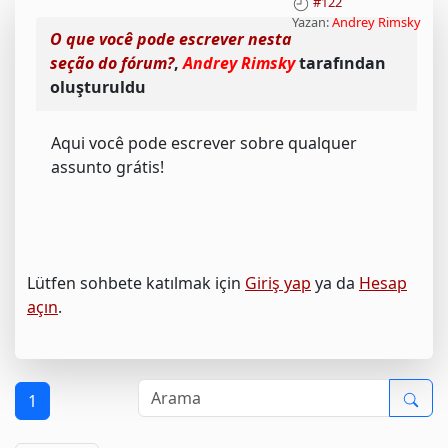
#122
Yazan:
Andrey Rimsky
O que você pode escrever nesta
seção do fórum?
,
Andrey Rimsky
tarafından
oluşturuldu
Aqui você pode escrever sobre qualquer
assunto grátis!
Lütfen sohbete katılmak için
Giriş yap
ya da
Hesap
açın
.
1