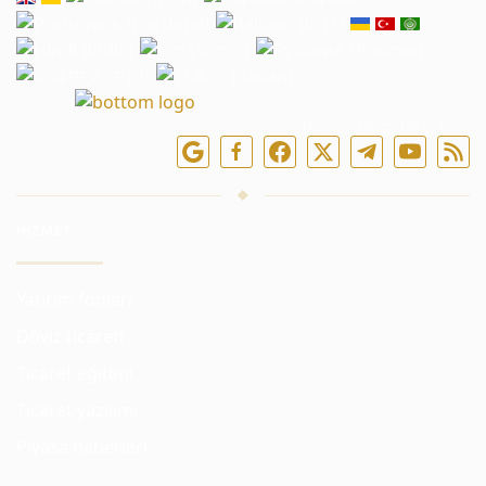
Bizi çevrimiçi takip edin
HIZMET
Yatırım fonları
Döviz ticareti
Ticaret eğitimi
Ticaret yazılımı
Piyasa haberleri