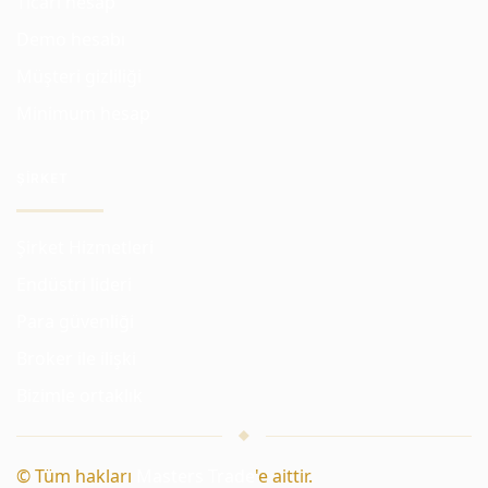
Ticari hesap
Demo hesabı
Müşteri gizliliği
Minimum hesap
ŞIRKET
Şirket Hizmetleri
Endüstri lideri
Para güvenliği
Broker ile ilişki
Bizimle ortaklık
© Tüm hakları
Masters Trade
'e aittir.