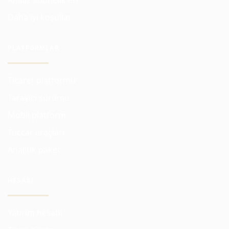
Analiz abonelikleri
Daha iyi koşullar
PLATFORMLAR
Ticaret platformu
Tarayıcı sürümü
Mobil platform
Tüccar araçları
Analitik paket
HESABI
Yatırım hesabı