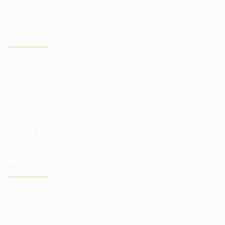
Daha iyi koşullar
PLATFORMLAR
Ticaret platformu
Tarayıcı sürümü
Mobil platform
Tüccar araçları
Analitik paket
HESABI
Yatırım hesabı
Ticari hesap