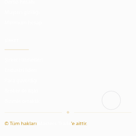
Demo hesabı
Müşteri gizliliği
Minimum hesap
ŞIRKET
Şirket Hizmetleri
Endüstri lideri
Para güvenliği
Broker ile ilişki
Bizimle ortaklık
© Tüm hakları
Masters Trade
'e aittir.
Ustalar
|
Akademi
|
Lonca