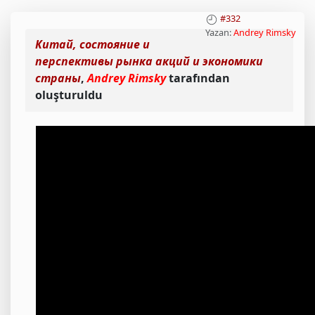
#332
Yazan:
Andrey Rimsky
Китай, состояние и
перспективы рынка акций и экономики
страны
,
Andrey Rimsky
tarafından
oluşturuldu