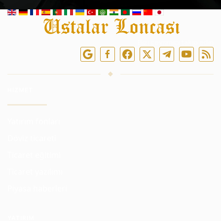
Bizi çevrimiçi takip edin
HIZMET
Yatırım fonları
Döviz ticareti
Ticaret eğitimi
Ticaret yazılımı
Piyasa haberleri
YATIRIM