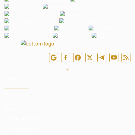
Bizi çevrimiçi takip edin
HIZMET
Yatırım fonları
Döviz ticareti
Ticaret eğitimi
Ticaret yazılımı