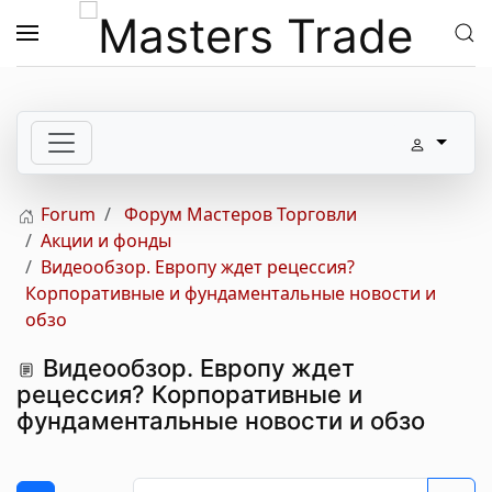
Skip to main content
Forum
Форум Мастеров Торговли
Акции и фонды
Видеообзор. Европу ждет рецессия?
Корпоративные и фундаментальные новости и
обзо
Видеообзор. Европу ждет
рецессия? Корпоративные и
фундаментальные новости и обзо