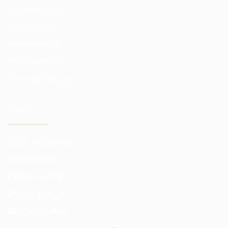
Yatırım hesabı
Ticari hesap
Demo hesabı
Müşteri gizliliği
Minimum hesap
ŞIRKET
Şirket Hizmetleri
Endüstri lideri
Para güvenliği
Broker ile ilişki
Bizimle ortaklık