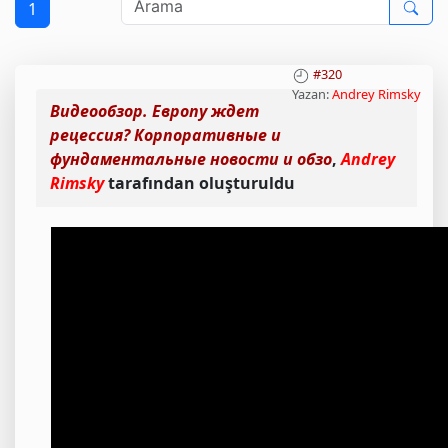
1
#320
Yazan:
Andrey Rimsky
Видеообзор. Европу ждет
рецессия? Корпоративные и
фундаментальные новости и обзо
,
Andrey
Rimsky
tarafından oluşturuldu