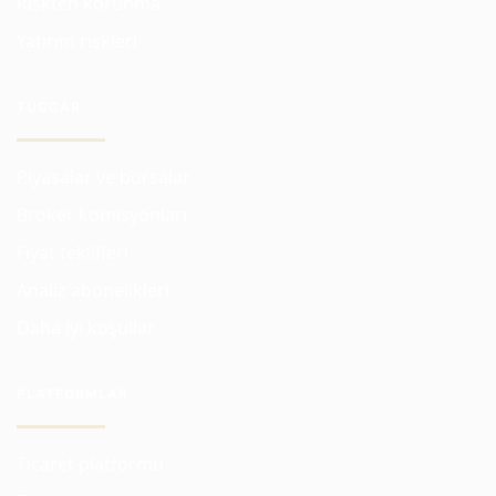
Riskten korunma
Yatırım riskleri
TÜCCAR
Piyasalar ve borsalar
Broker komisyonları
Fiyat teklifleri
Analiz abonelikleri
Daha iyi koşullar
PLATFORMLAR
Ticaret platformu