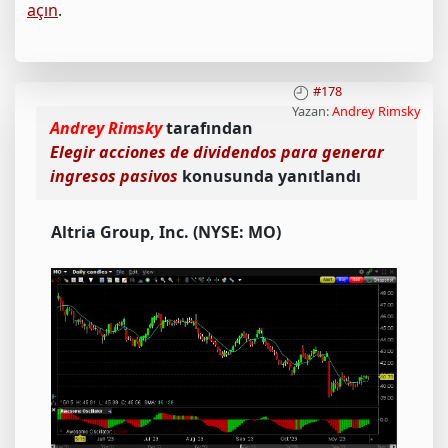
açın
.
#178
Yazan:
Andrey Rimsky
Andrey Rimsky
tarafından
Elegir acciones de dividendos para generar
ingresos pasivos
konusunda yanıtlandı
Altria Group, Inc. (NYSE: MO)