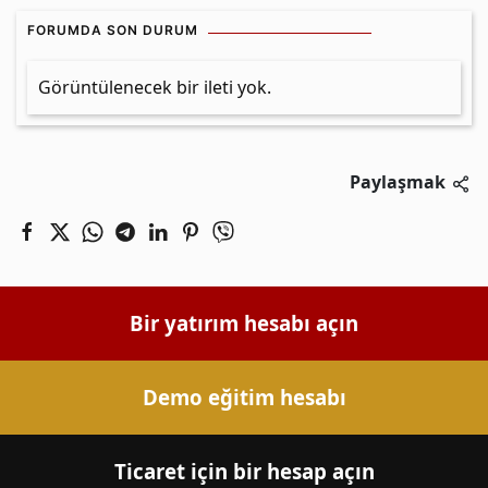
FORUMDA SON DURUM
Görüntülenecek bir ileti yok.
Paylaşmak
Bir yatırım hesabı açın
Demo eğitim hesabı
Ticaret için bir hesap açın