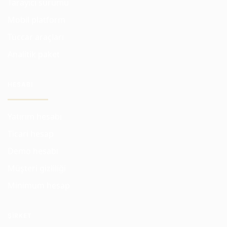
Tarayıcı sürümü
Mobil platform
Tüccar araçları
Analitik paket
HESABI
Yatırım hesabı
Ticari hesap
Demo hesabı
Müşteri gizliliği
Minimum hesap
ŞIRKET