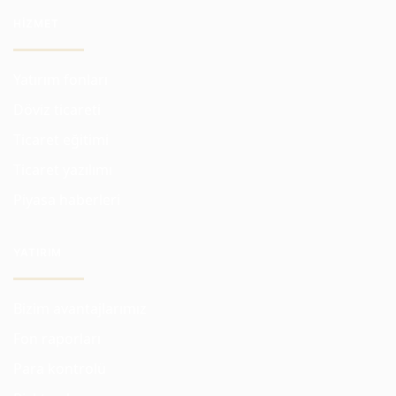
HIZMET
Yatırım fonları
Döviz ticareti
Ticaret eğitimi
Ticaret yazılımı
Piyasa haberleri
YATIRIM
Bizim avantajlarımız
Fon raporları
Para kontrolü