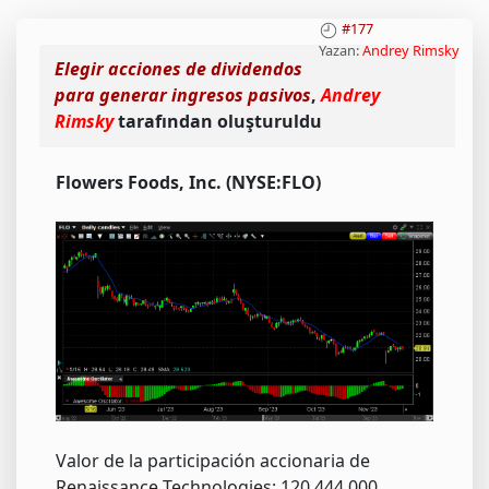
#177
Yazan:
Andrey Rimsky
Elegir acciones de dividendos
para generar ingresos pasivos
,
Andrey
Rimsky
tarafından oluşturuldu
Flowers Foods, Inc. (NYSE:FLO)
Valor de la participación accionaria de
Renaissance Technologies: 120.444.000