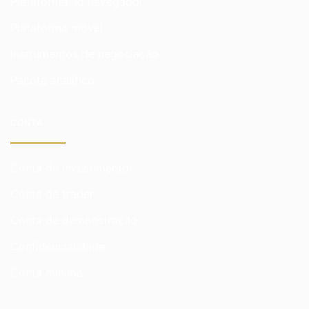
Plataforma no navegador
Plataforma móvel
Instrumentos de negociação
Pacote analítico
CONTA
Conta de investimento
Conta de trader
Conta de demonstração
Confidencialidade
Conta mínima