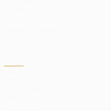
Investir fundos
Negociação nos mercados
Treinamento de negociação
Acesso a trocas
Analytics e avaliações
INVESTIDOR
Nossas vantagens
Relatórios de fundos
Controle de fundos
Cobertura de risco