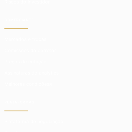
Riscos do investidor
COMERCIANTE
Mercados e trocas
Comissões do corretor
Preços de cotação
Assinaturas do analytics
Melhores condiçõesя
PLATAFORMAS
Plataforma de negociação