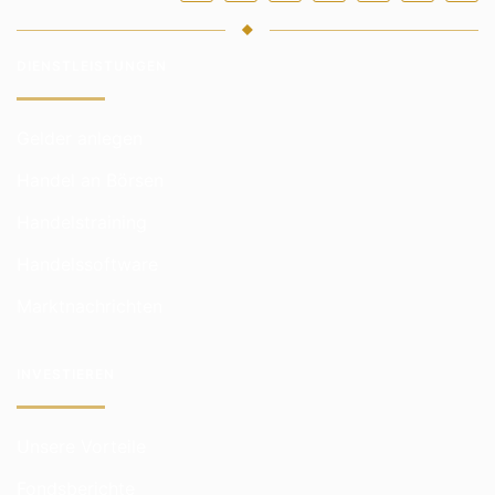
DIENSTLEISTUNGEN
Gelder anlegen
Handel an Börsen
Handelstraining
Handelssoftware
Marktnachrichten
INVESTIEREN
Unsere Vorteile
Fondsberichte