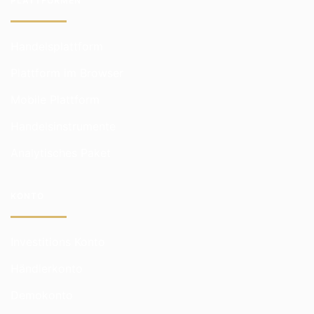
PLATTFORMEN
Handelsplattform
Plattform im Browser
Mobile Plattform
Handelsinstrumente
Analytisches Paket
KONTO
Investitions Konto
Händlerkonto
Demokonto