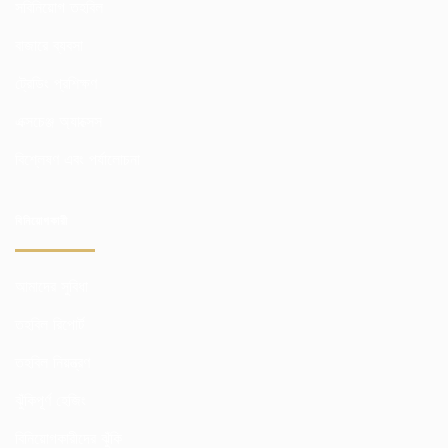
সবিনিয়োগ তহবিল
বাজারে ব্যবসা
ট্রেডিং প্রশিক্ষণ
এক্সচেঞ্জ অ্যাক্সেস
বিশ্লেষণ এবং পর্যালোচনা
বিনিয়োগকারী
আমাদের সুবিধা
তহবিল রিপোর্ট
তহবিল নিয়ন্ত্রণ
ঝুঁকিপূর্ণ হেজিং
বিনিয়োগকারীদের ঝুঁকি