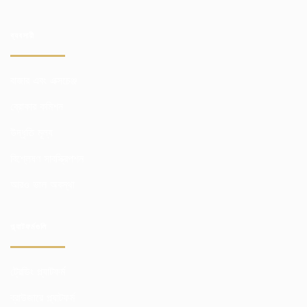
ব্যবসায়ী
বাজার এবং এক্সচেঞ্জ
ব্রোকার কমিশন
উদ্ধৃতি মূল্য
বিশ্লেষণ সাবস্ক্রিপশন
আরও ভাল অবস্থা
প্ল্যাটফর্মগুলি
ট্রেডিং প্ল্যাটফর্ম
ব্রাউজারে প্ল্যাটফর্ম