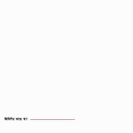
জিডিপির কাছে ঋণ