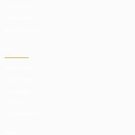
মোবাইল প্ল্যাটফর্ম
ব্যবসায়ের সরঞ্জাম
বিশ্লেষণাত্মক প্যাকেজ
হিসাব
বিনিয়োগ অ্যাকাউন্ট
ট্রেডার অ্যাকাউন্ট
ডেমো অ্যাকাউন্ট
গোপনীয়তা
একটি ব্যবসায়ীর জন্য কম
প্রতিষ্ঠান