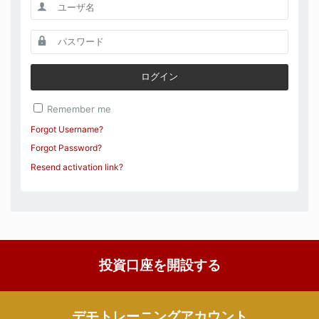
ログイン
Remember me
Forgot Username?
Forgot Password?
Resend activation link?
投資口座を開設する
デモトレーニングアカウント