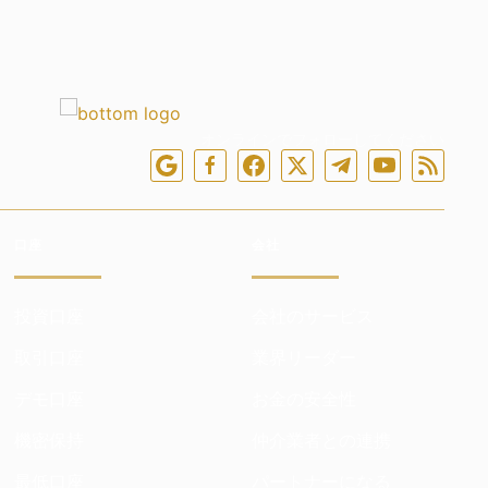
オンラインでフォローしてください
口座
会社
投資口座
会社のサービス
取引口座
業界リーダー
デモ口座
お金の安全性
機密保持
仲介業者との連携
最低口座
パートナーになる