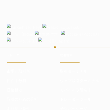
トレーダー
取引端末
市場と取引所
取引ターミナル
仲介手数料
ウェブ取引ターミナル
価格相場
モバイル取引端末
取引のための分析
トレーダーツール
より良い条件
分析パッケージ