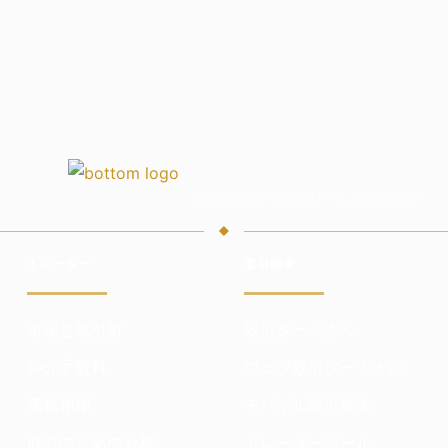
オンラインでフォローしてください
トレーダー
取引端末
市場と取引所
取引ターミナル
仲介手数料
ウェブ取引ターミナル
価格相場
モバイル取引端末
取引のための分析
トレーダーツール