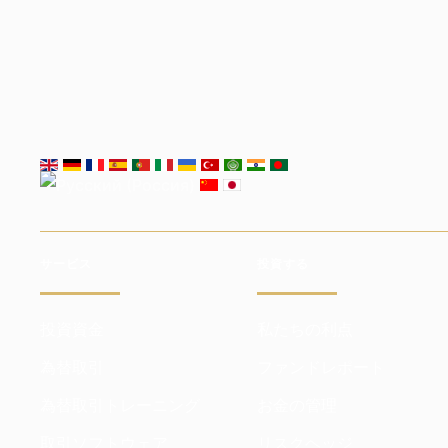
サービス
投資する
投資資金
私たちの利点
為替取引
ファンドレポート
為替取引トレーニング
お金の管理
取引ソフトウェア
リスクヘッジ