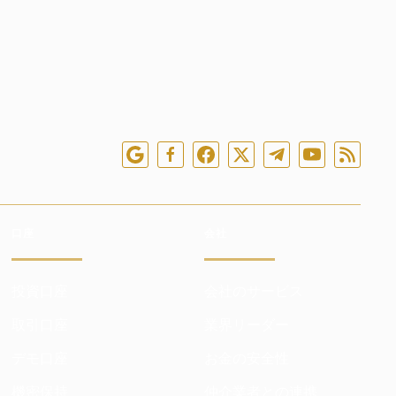
口座
会社
投資口座
会社のサービス
取引口座
業界リーダー
デモ口座
お金の安全性
機密保持
仲介業者との連携