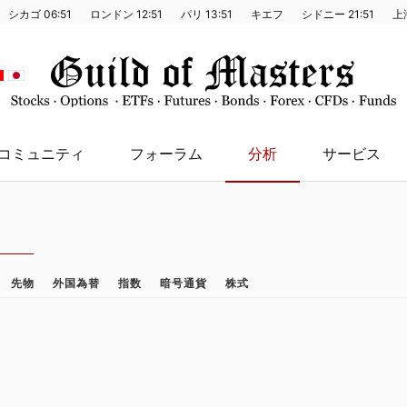
シカゴ
06:51
ロンドン
12:51
パリ
13:51
キエフ
シドニー
21:51
上
コミュニティ
フォーラム
分析
サービス
先物
外国為替
指数
暗号通貨
株式