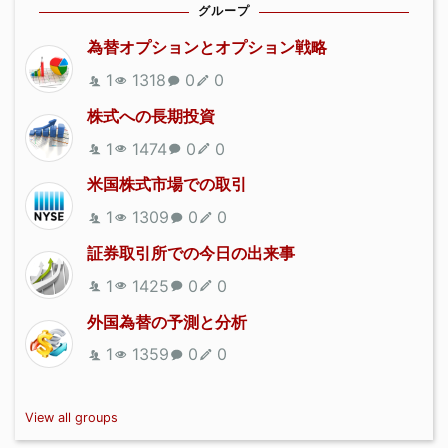
グループ
為替オプションとオプション戦略
1
1318
0
0
株式への長期投資
1
1474
0
0
米国株式市場での取引
1
1309
0
0
証券取引所での今日の出来事
1
1425
0
0
外国為替の予測と分析
1
1359
0
0
View all groups