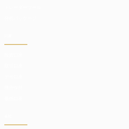
トレーダーツール
分析パッケージ
口座
投資口座
取引口座
デモ口座
機密保持
最低口座
会社