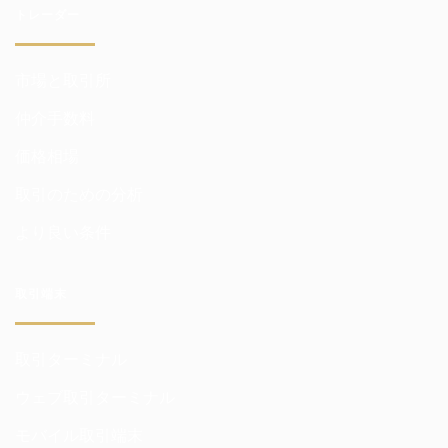
トレーダー
市場と取引所
仲介手数料
価格相場
取引のための分析
より良い条件
取引端末
取引ターミナル
ウェブ取引ターミナル
モバイル取引端末