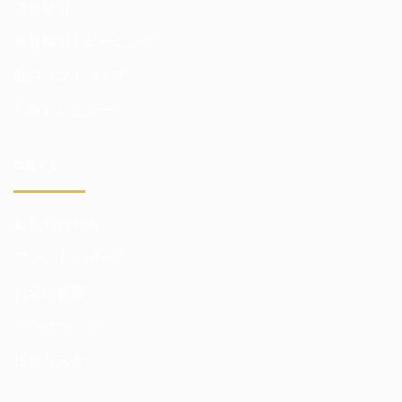
為替取引
為替取引トレーニング
取引ソフトウェア
分析とレビュー
投資する
私たちの利点
ファンドレポート
お金の管理
リスクヘッジ
投資リスク