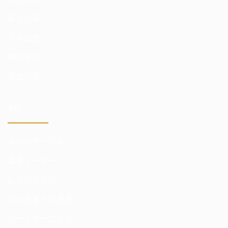
取引口座
デモ口座
機密保持
最低口座
会社
会社のサービス
業界リーダー
お金の安全性
仲介業者との連携
パートナーになる