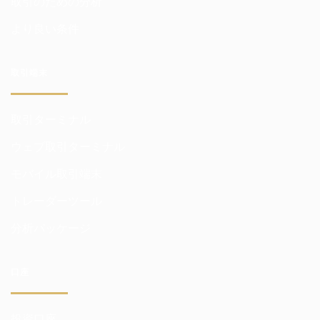
取引のための分析
より良い条件
取引端末
取引ターミナル
ウェブ取引ターミナル
モバイル取引端末
トレーダーツール
分析パッケージ
口座
投資口座