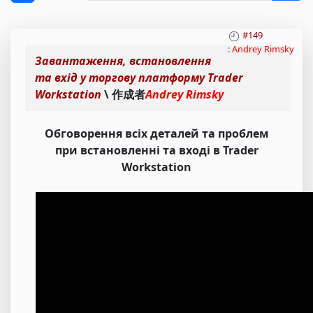
#149
:
Andrey Rimsky
Завантаження, встановлення
та вхід у торгову платформу Trader
Workstation
\ 作成者
Andrey Rimsky
Обговорення всіх деталей та проблем
при встановленні та вході в Trader
Workstation