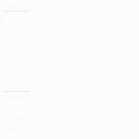
取引端末
取引ターミナル
ウェブ取引ターミナル
モバイル取引端末
トレーダーツール
分析パッケージ
口座
投資口座
取引口座
デモ口座
機密保持