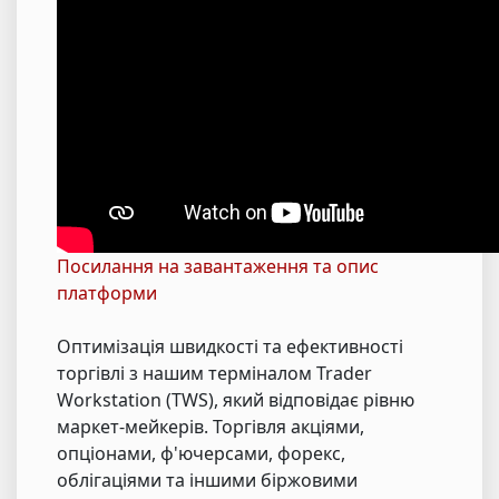
Посилання на завантаження та опис
платформи
Оптимізація швидкості та ефективності
торгівлі з нашим терміналом Trader
Workstation (TWS), який відповідає рівню
маркет-мейкерів. Торгівля акціями,
опціонами, ф'ючерсами, форекс,
облігаціями та іншими біржовими