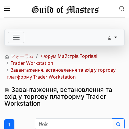
メインコンテンツへスキップ
フォーラム
Форум Майстрів Торгівлі
Trader Workstation
Завантаження, встановлення та вхід у торгову
платформу Trader Workstation
Завантаження, встановлення та
вхід у торгову платформу Trader
Workstation
1