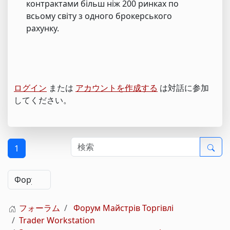
контрактами більш ніж 200 ринках по
всьому світу з одного брокерського
рахунку.
ログイン
または
アカウントを作成する
は対話に参加
してください。
1
フォーラム
Форум Майстрів Торгівлі
Trader Workstation