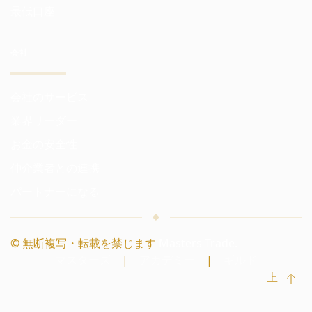
最低口座
会社
会社のサービス
業界リーダー
お金の安全性
仲介業者との連携
パートナーになる
© 無断複写・転載を禁じます
Masters Trade.
マスターズ
|
アカデミー
|
ギルド
上