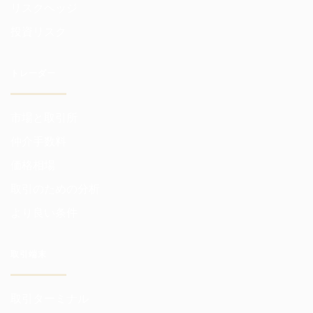
リスクヘッジ
投資リスク
トレーダー
市場と取引所
仲介手数料
価格相場
取引のための分析
より良い条件
取引端末
取引ターミナル