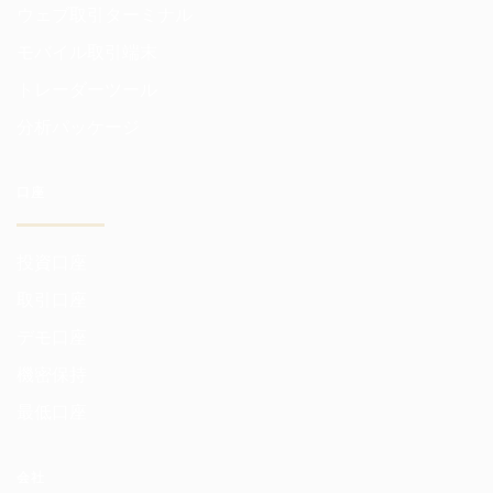
ウェブ取引ターミナル
モバイル取引端末
トレーダーツール
分析パッケージ
口座
投資口座
取引口座
デモ口座
機密保持
最低口座
会社