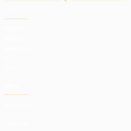
サービス
投資資金
為替取引
為替取引トレーニング
取引ソフトウェア
分析とレビュー
投資する
私たちの利点
ファンドレポート
お金の管理