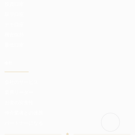
投資口座
取引口座
デモ口座
機密保持
最低口座
会社
会社のサービス
業界リーダー
お金の安全性
仲介業者との連携
パートナーになる