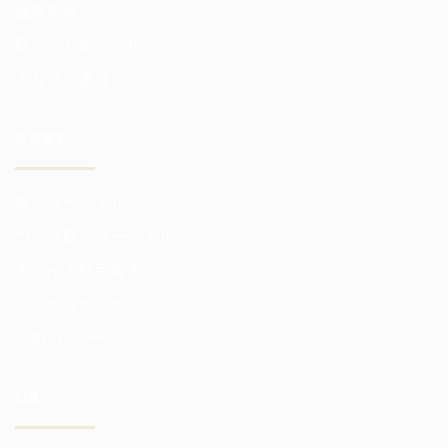
価格相場
取引のための分析
より良い条件
取引端末
取引ターミナル
ウェブ取引ターミナル
モバイル取引端末
トレーダーツール
分析パッケージ
口座