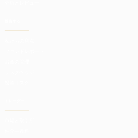
分析とレビュー
投資する
私たちの利点
ファンドレポート
お金の管理
リスクヘッジ
投資リスク
トレーダー
市場と取引所
仲介手数料