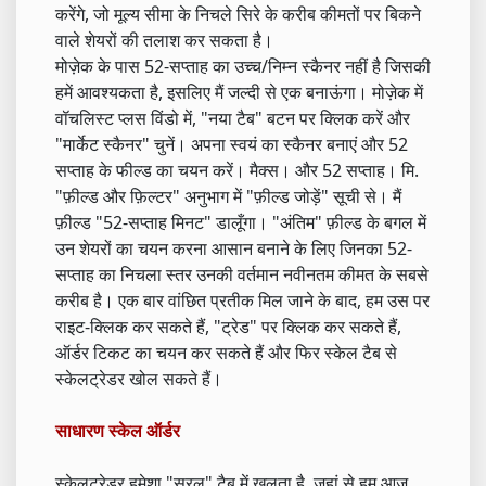
करेंगे, जो मूल्य सीमा के निचले सिरे के करीब कीमतों पर बिकने
वाले शेयरों की तलाश कर सकता है।
मोज़ेक के पास 52-सप्ताह का उच्च/निम्न स्कैनर नहीं है जिसकी
हमें आवश्यकता है, इसलिए मैं जल्दी से एक बनाऊंगा। मोज़ेक में
वॉचलिस्ट प्लस विंडो में, "नया टैब" बटन पर क्लिक करें और
"मार्केट स्कैनर" चुनें। अपना स्‍वयं का स्‍कैनर बनाएं और 52
सप्‍ताह के फील्‍ड का चयन करें। मैक्स। और 52 सप्ताह। मि.
"फ़ील्ड और फ़िल्टर" अनुभाग में "फ़ील्ड जोड़ें" सूची से। मैं
फ़ील्ड "52-सप्ताह मिनट" डालूँगा। "अंतिम" फ़ील्ड के बगल में
उन शेयरों का चयन करना आसान बनाने के लिए जिनका 52-
सप्ताह का निचला स्तर उनकी वर्तमान नवीनतम कीमत के सबसे
करीब है। एक बार वांछित प्रतीक मिल जाने के बाद, हम उस पर
राइट-क्लिक कर सकते हैं, "ट्रेड" पर क्लिक कर सकते हैं,
ऑर्डर टिकट का चयन कर सकते हैं और फिर स्केल टैब से
स्केलट्रेडर खोल सकते हैं।
साधारण स्केल ऑर्डर
स्केलट्रेडर हमेशा "सरल" टैब में खुलता है, जहां से हम आज