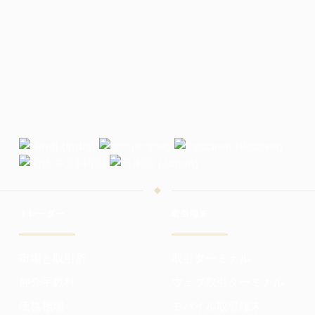
トレーダー
取引端末
市場と取引所
取引ターミナル
仲介手数料
ウェブ取引ターミナル
価格相場
モバイル取引端末