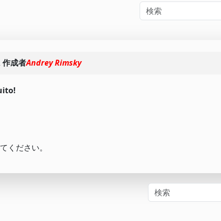
\ 作成者
Andrey Rimsky
ito!
てください。