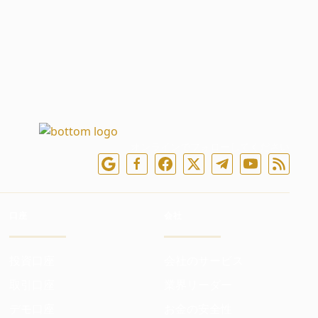
オンラインでフォローしてください
口座
会社
投資口座
会社のサービス
取引口座
業界リーダー
デモ口座
お金の安全性