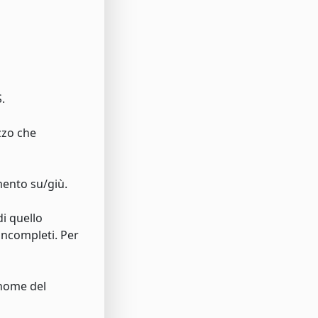
.
zzo che
mento su/giù.
di quello
incompleti. Per
l nome del