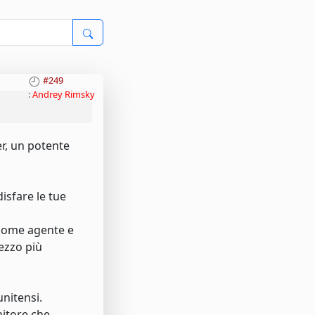
#249
:
Andrey Rimsky
er, un potente
isfare le tue
 come agente e
rezzo più
unitensi.
nitore che