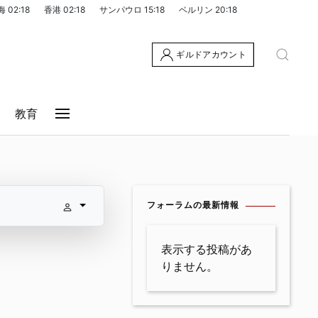
海
02:18
香港
02:18
サンパウロ
15:18
ベルリン
20:18
ギルドアカウント
教育
フォーラムの最新情報
表示する投稿があ
りません。