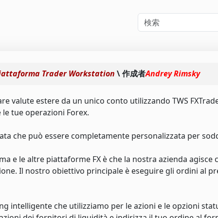
piattaforma Trader Workstation
\ 作成者
Andrey Rimsky
iare valute estere da un unico conto utilizzando TWS FXTrad
le tue operazioni Forex.
cata che può essere completamente personalizzata per sodd
ma e le altre piattaforme FX è che la nostra azienda agisce
ne. Il nostro obiettivo principale è eseguire gli ordini al p
ng intelligente che utilizziamo per le azioni e le opzioni stat
i dei fornitori di liquidità e indirizza il tuo ordine al for