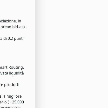
ziazione, in
spread bid-ask.
 di 0,2 punti
Smart Routing,
vata liquidità
re prodotti
e la migliore
rio (~ 25.000
terbancario.