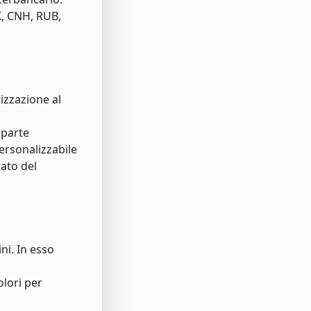
K, CNH, RUB,
izzazione al
 parte
personalizzabile
tato del
ni. In esso
olori per