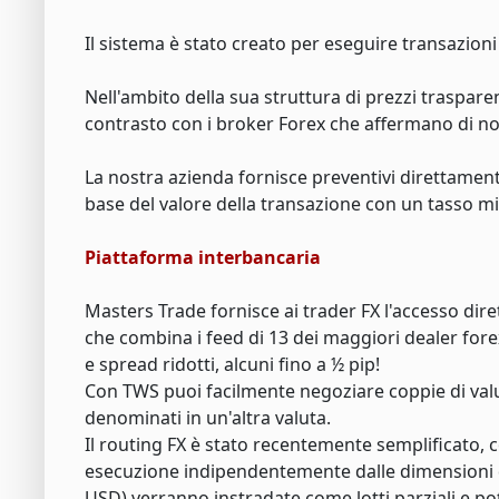
Il sistema è stato creato per eseguire transazioni
Nell'ambito della sua struttura di prezzi traspare
contrasto con i broker Forex che affermano di n
La nostra azienda fornisce preventivi direttament
base del valore della transazione con un tasso mi
Piattaforma interbancaria
Masters Trade fornisce ai trader FX l'accesso dire
che combina i feed di 13 dei maggiori dealer fore
e spread ridotti, alcuni fino a ½ pip!
Con TWS puoi facilmente negoziare coppie di valut
denominati in un'altra valuta.
Il routing FX è stato recentemente semplificato, co
esecuzione indipendentemente dalle dimensioni de
USD) verranno instradate come lotti parziali e po