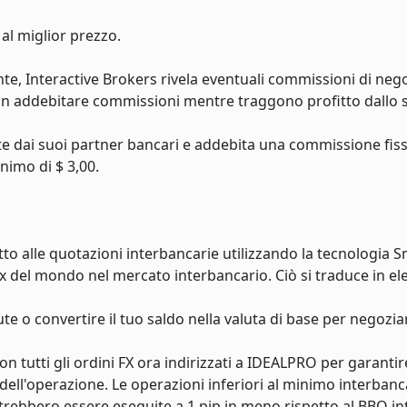
 al miglior prezzo.
nte, Interactive Brokers rivela eventuali commissioni di nego
on addebitare commissioni mentre traggono profitto dallo 
e dai suoi partner bancari e addebita una commissione fissa
nimo di $ 3,00.
tto alle quotazioni interbancarie utilizzando la tecnologia 
x del mondo nel mercato interbancario. Ciò si traduce in ele
e o convertire il tuo saldo nella valuta di base per negozia
n tutti gli ordini FX ora indirizzati a IDEALPRO per garantir
ll'operazione. Le operazioni inferiori al minimo interbanca
trebbero essere eseguite a 1 pip in meno rispetto al BBO in