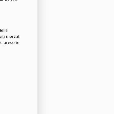
delle
 più mercati
re preso in