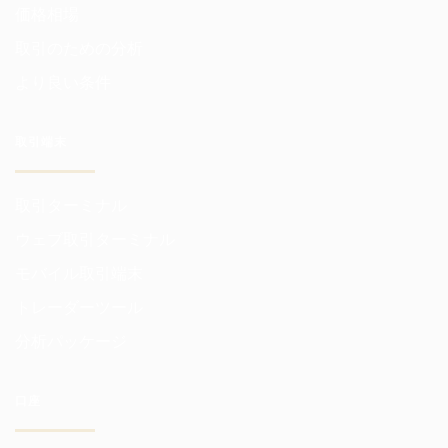
価格相場
取引のための分析
より良い条件
取引端末
取引ターミナル
ウェブ取引ターミナル
モバイル取引端末
トレーダーツール
分析パッケージ
口座