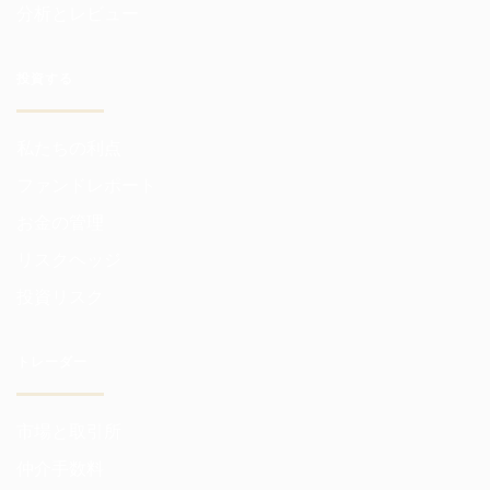
分析とレビュー
投資する
私たちの利点
ファンドレポート
お金の管理
リスクヘッジ
投資リスク
トレーダー
市場と取引所
仲介手数料