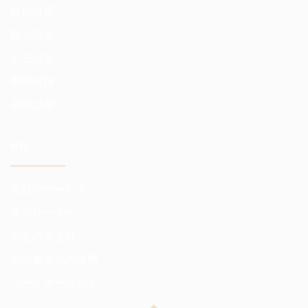
投資口座
取引口座
デモ口座
機密保持
最低口座
会社
会社のサービス
業界リーダー
お金の安全性
仲介業者との連携
パートナーになる