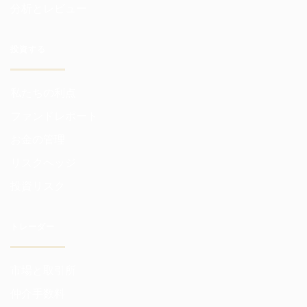
分析とレビュー
投資する
私たちの利点
ファンドレポート
お金の管理
リスクヘッジ
投資リスク
トレーダー
市場と取引所
仲介手数料