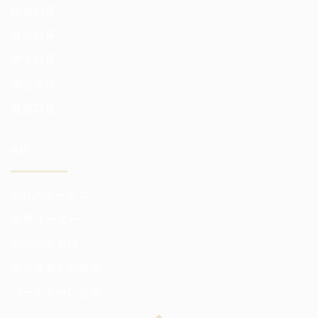
投資口座
取引口座
デモ口座
機密保持
最低口座
会社
会社のサービス
業界リーダー
お金の安全性
仲介業者との連携
パートナーになる