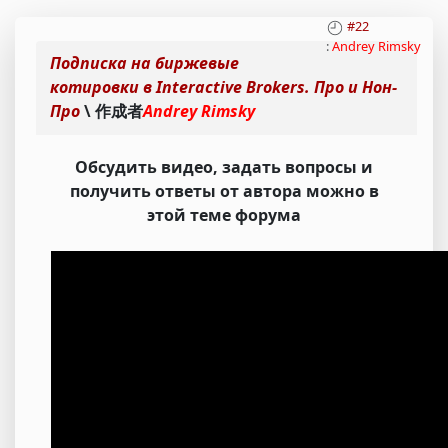
#22
:
Andrey Rimsky
Подписка на биржевые
котировки в Interactive Brokers. Про и Нон-
Про
\ 作成者
Andrey Rimsky
Обсудить видео, задать вопросы и
получить ответы от автора можно в
этой теме форума