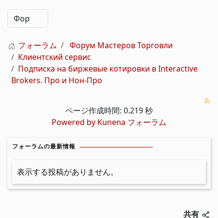
フォーラム
Форум Мастеров Торговли
Клиентский сервис
Подписка на биржевые котировки в Interactive
Brokers. Про и Нон-Про
ページ作成時間: 0.219 秒
Powered by
Kunena フォーラム
フォーラムの最新情報
表示する投稿がありません。
共有