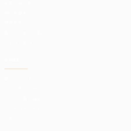
市場と取引所
仲介手数料
価格相場
取引のための分析
より良い条件
取引端末
取引ターミナル
ウェブ取引ターミナル
モバイル取引端末
トレーダーツール
分析パッケージ