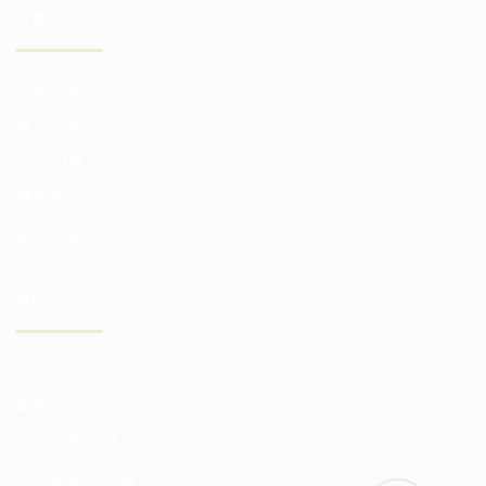
口座
投資口座
取引口座
デモ口座
機密保持
最低口座
会社
会社のサービス
業界リーダー
お金の安全性
仲介業者との連携