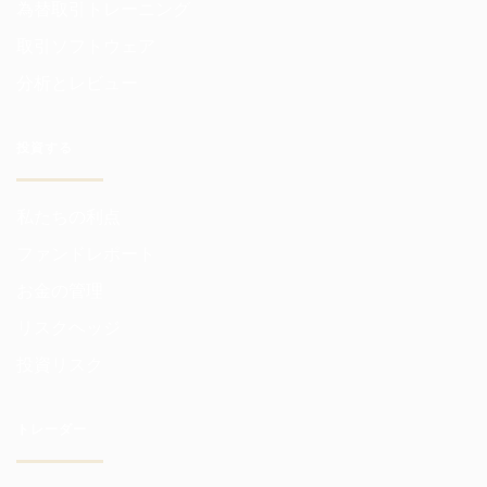
為替取引トレーニング
取引ソフトウェア
分析とレビュー
投資する
私たちの利点
ファンドレポート
お金の管理
リスクヘッジ
投資リスク
トレーダー