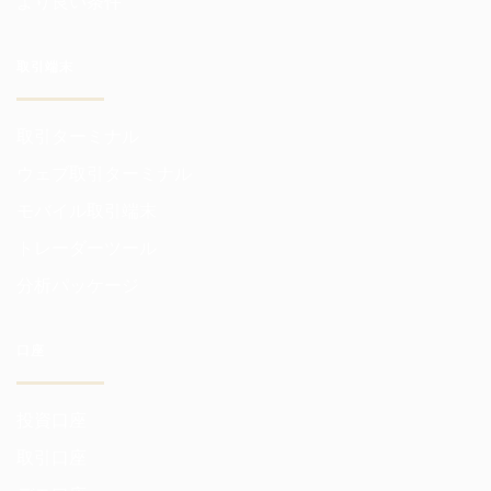
より良い条件
取引端末
取引ターミナル
ウェブ取引ターミナル
モバイル取引端末
トレーダーツール
分析パッケージ
口座
投資口座
取引口座