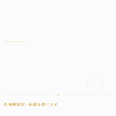
デモ口座
機密保持
最低口座
会社
会社のサービス
業界リーダー
お金の安全性
仲介業者との連携
パートナーになる
© 無断複写・転載を禁じます
Masters Trade.
マスターズ
|
アカデミー
|
ギルド