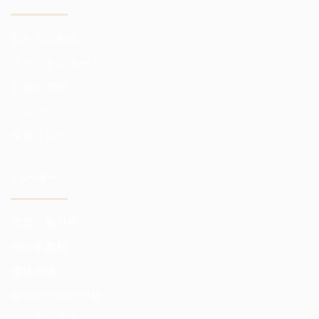
私たちの利点
ファンドレポート
お金の管理
リスクヘッジ
投資リスク
トレーダー
市場と取引所
仲介手数料
価格相場
取引のための分析