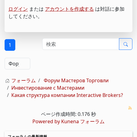
ログイン
または
アカウントを作成する
は対話に参加
してください。
1
フォーラム
Форум Мастеров Торговли
Инвестирование с Мастерами
Какая структура компании Interactive Brokers?
ページ作成時間: 0.176 秒
Powered by
Kunena フォーラム
フォーラムの最新情報