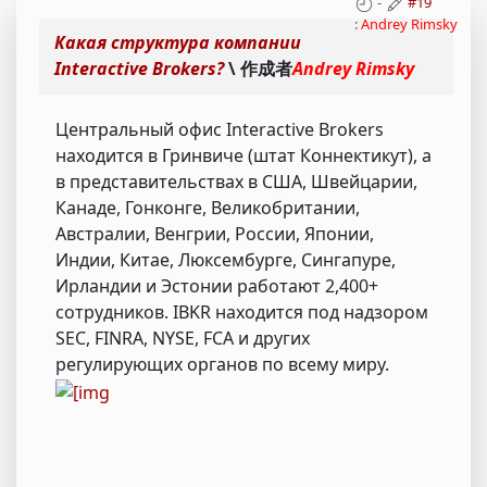
-
#19
:
Andrey Rimsky
Какая структура компании
Interactive Brokers?
\ 作成者
Andrey Rimsky
Центральный офис Interactive Brokers
находится в Гринвиче (штат Коннектикут), а
в представительствах в США, Швейцарии,
Канаде, Гонконге, Великобритании,
Австралии, Венгрии, России, Японии,
Индии, Китае, Люксембурге, Сингапуре,
Ирландии и Эстонии работают 2,400+
сотрудников. IBKR находится под надзором
SEC, FINRA, NYSE, FCA и других
регулирующих органов по всему миру.