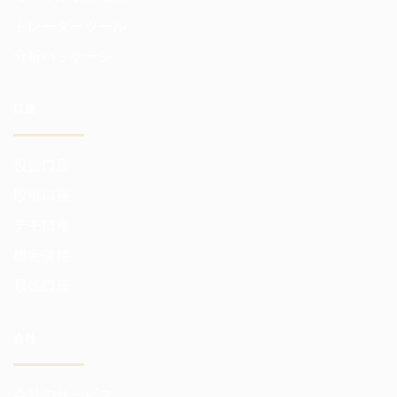
トレーダーツール
分析パッケージ
口座
投資口座
取引口座
デモ口座
機密保持
最低口座
会社
会社のサービス