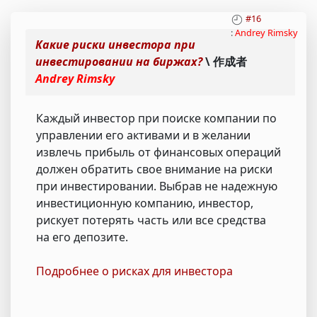
#16
:
Andrey Rimsky
Какие риски инвестора при
инвестировании на биржах?
\ 作成者
Andrey Rimsky
Каждый инвестор при поиске компании по
управлении его активами и в желании
извлечь прибыль от финансовых операций
должен обратить свое внимание на риски
при инвестировании. Выбрав не надежную
инвестиционную компанию, инвестор,
рискует потерять часть или все средства
на его депозите.
Подробнее о рисках для инвестора