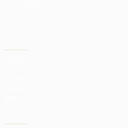
モバイル取引端末
トレーダーツール
分析パッケージ
口座
投資口座
取引口座
デモ口座
機密保持
最低口座
会社