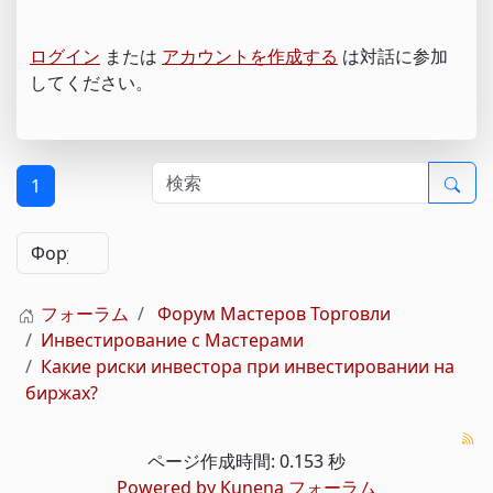
ログイン
または
アカウントを作成する
は対話に参加
してください。
1
フォーラム
Форум Мастеров Торговли
Инвестирование с Мастерами
Какие риски инвестора при инвестировании на
биржах?
ページ作成時間: 0.153 秒
Powered by
Kunena フォーラム