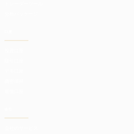
トレーダーツール
分析パッケージ
口座
投資口座
取引口座
デモ口座
機密保持
最低口座
会社
会社のサービス