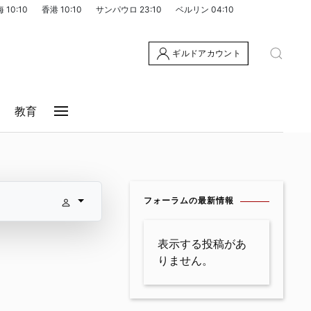
海
10:10
香港
10:10
サンパウロ
23:10
ベルリン
04:10
ギルドアカウント
教育
フォーラムの最新情報
表示する投稿があ
りません。