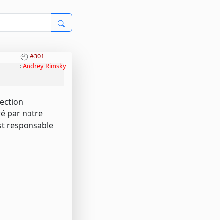
#301
:
Andrey Rimsky
tection
ré par notre
est responsable