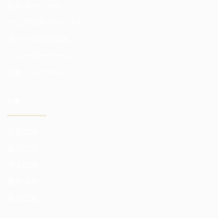
取引ターミナル
ウェブ取引ターミナル
モバイル取引端末
トレーダーツール
分析パッケージ
口座
投資口座
取引口座
デモ口座
機密保持
最低口座