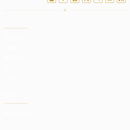
サービス
投資資金
為替取引
為替取引トレーニング
取引ソフトウェア
分析とレビュー
投資する
私たちの利点
ファンドレポート