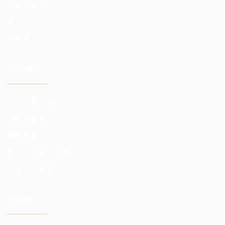
お金の管理
リスクヘッジ
投資リスク
トレーダー
市場と取引所
仲介手数料
価格相場
取引のための分析
より良い条件
取引端末