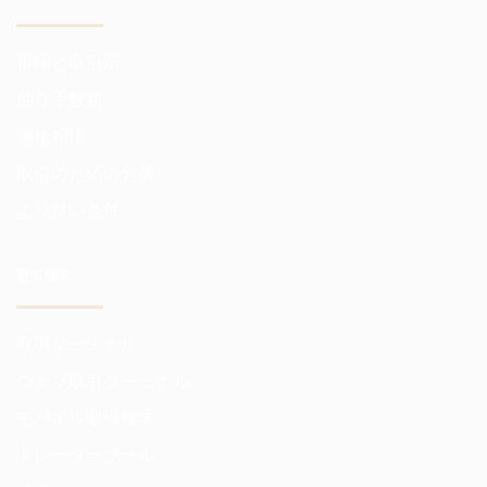
市場と取引所
仲介手数料
価格相場
取引のための分析
より良い条件
取引端末
取引ターミナル
ウェブ取引ターミナル
モバイル取引端末
トレーダーツール