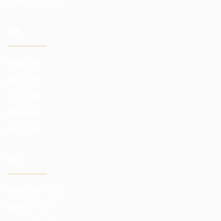
分析パッケージ
口座
投資口座
取引口座
デモ口座
機密保持
最低口座
会社
会社のサービス
業界リーダー