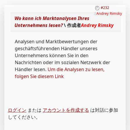
#232
:
Andrey Rimsky
Wo kann ich Marktanalysen Ihres
Unternehmens lesen?
\ 作成者
Andrey Rimsky
Analysen und Marktbewertungen der
geschäftsführenden Händler unseres
Unternehmens können Sie in den
Nachrichten oder im sozialen Netzwerk der
Händler lesen.
Um die Analysen zu lesen,
folgen Sie diesem Link
ログイン
または
アカウントを作成する
は対話に参加
してください。