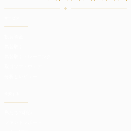
サービス
投資資金
為替取引
為替取引トレーニング
取引ソフトウェア
分析とレビュー
投資する
私たちの利点
ファンドレポート