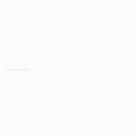
取引ターミナル
ウェブ取引ターミナル
モバイル取引端末
トレーダーツール
分析パッケージ
口座
投資口座
取引口座
デモ口座
機密保持
最低口座