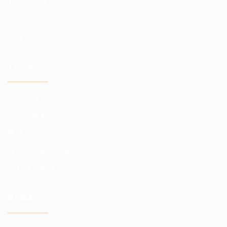
お金の管理
リスクヘッジ
投資リスク
トレーダー
市場と取引所
仲介手数料
価格相場
取引のための分析
より良い条件
取引端末