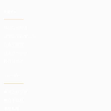
投資する
私たちの利点
ファンドレポート
お金の管理
リスクヘッジ
投資リスク
トレーダー
市場と取引所
仲介手数料
価格相場