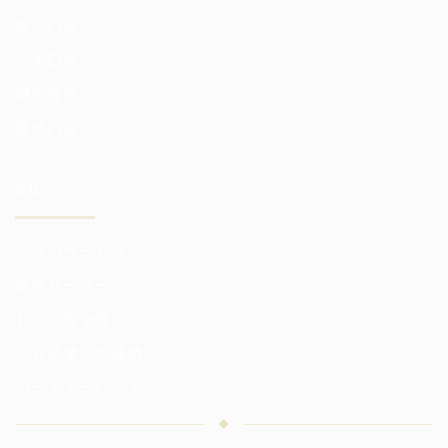
取引口座
デモ口座
機密保持
最低口座
会社
会社のサービス
業界リーダー
お金の安全性
仲介業者との連携
パートナーになる