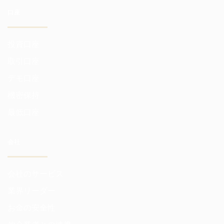
口座
投資口座
取引口座
デモ口座
機密保持
最低口座
会社
会社のサービス
業界リーダー
お金の安全性