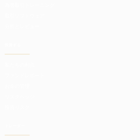
為替取引トレーニング
取引ソフトウェア
分析とレビュー
投資する
私たちの利点
ファンドレポート
お金の管理
リスクヘッジ
投資リスク
トレーダー