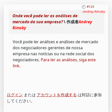
#123
:
Andrey Rimsky
Onde você pode ler as análises de
mercado da sua empresa?
\ 作成者
Andrey
Rimsky
Você pode ler análises e análises de mercado
dos negociadores gerentes de nossa
empresa nas notícias ou na rede social dos
negociadores.
Para ler as análises, siga este
link.
ログイン
または
アカウントを作成する
は対話に参加
してください。