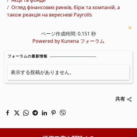
Акції та фонди
Огляд фінансових ринків, бірж та компаній, а
також реакція на вересневі Payrolls
ページ作成時間: 0.151 秒
Powered by
Kunena フォーラム
フォーラムの最新情報
表示する投稿がありません。
共有