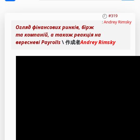
#319
:
Andrey Rimsky
Огляд фінансових ринків, бірж
та компаній, а також реакція на
вересневі Payrolls
\ 作成者
Andrey Rimsky