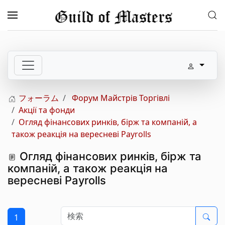
メインコンテンツへスキップ
フォーラム
Форум Майстрів Торгівлі
Акції та фонди
Огляд фінансових ринків, бірж та компаній, а
також реакція на вересневі Payrolls
Огляд фінансових ринків, бірж та
компаній, а також реакція на
вересневі Payrolls
1