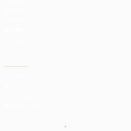
投資口座
取引口座
デモ口座
機密保持
最低口座
会社
会社のサービス
業界リーダー
お金の安全性
仲介業者との連携
パートナーになる