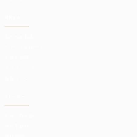
投資する
私たちの利点
ファンドレポート
お金の管理
リスクヘッジ
投資リスク
トレーダー
市場と取引所
仲介手数料
価格相場