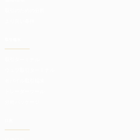
取引のための分析
より良い条件
取引端末
取引ターミナル
ウェブ取引ターミナル
モバイル取引端末
トレーダーツール
分析パッケージ
口座