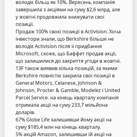
володіє більш як 10%. Вересень компанія
завершила з акціями на суму $2,6 млрд, але
у жовтні продовжила знижувати свої
позиції.
Продаж 100% своєї позиції в Activision. Хоча
інвестори знали, що Berkshire більше не
володіє Activision після її придбання
Microsoft, схоже, що Баффет продав акції,
що залишилися до закриття угоди в жовтні.
13F також виявив кілька позицій, за якими
Berkshire повністю закрила свої позиції в
General Motors, Celanese, Johnson &
Johnson, Procter & Gamble, Modelez і United
Parcel Service. на кінець кварталу компанія
отримала акції на суму 233,7 мільйона
доларів.
67% Globe Life залишивши йому акції на
суму $185,4 млн на кінець кварталу.
5% акцій Amazon, залишивши їй акції на