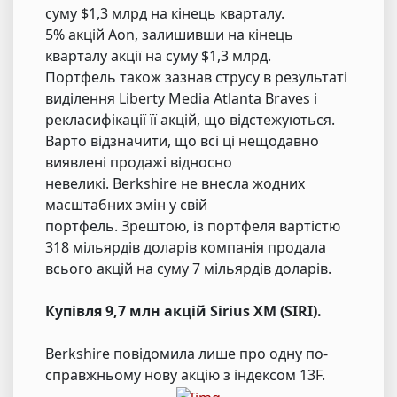
суму $1,3 млрд на кінець кварталу.
5% акцій Aon, залишивши на кінець
кварталу акції на суму $1,3 млрд.
Портфель також зазнав струсу в результаті
виділення Liberty Media Atlanta Braves і
рекласифікації її акцій, що відстежуються.
Варто відзначити, що всі ці нещодавно
виявлені продажі відносно
невеликі. Berkshire не внесла жодних
масштабних змін у свій
портфель. Зрештою, із портфеля вартістю
318 мільярдів доларів компанія продала
всього акцій на суму 7 мільярдів доларів.
Купівля 9,7 млн ​​акцій Sirius XM (SIRI).
Berkshire повідомила лише про одну по-
справжньому нову акцію з індексом 13F.