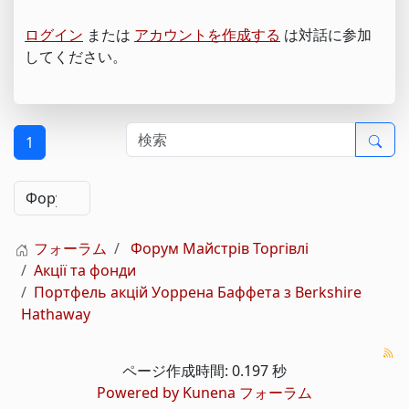
ログイン
または
アカウントを作成する
は対話に参加
してください。
1
フォーラム
Форум Майстрів Торгівлі
Акції та фонди
Портфель акцій Уоррена Баффета з Berkshire
Hathaway
ページ作成時間: 0.197 秒
Powered by
Kunena フォーラム