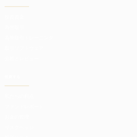
投資資金
為替取引
為替取引トレーニング
取引ソフトウェア
分析とレビュー
投資する
私たちの利点
ファンドレポート
お金の管理
リスクヘッジ