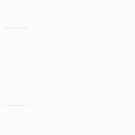
投資リスク
トレーダー
市場と取引所
仲介手数料
価格相場
取引のための分析
より良い条件
取引端末
取引ターミナル
ウェブ取引ターミナル