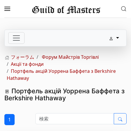
メインコンテンツへスキップ
フォーラム
Форум Майстрів Торгівлі
Акції та фонди
Портфель акцій Уоррена Баффета з Berkshire
Hathaway
Портфель акцій Уоррена Баффета з
Berkshire Hathaway
1