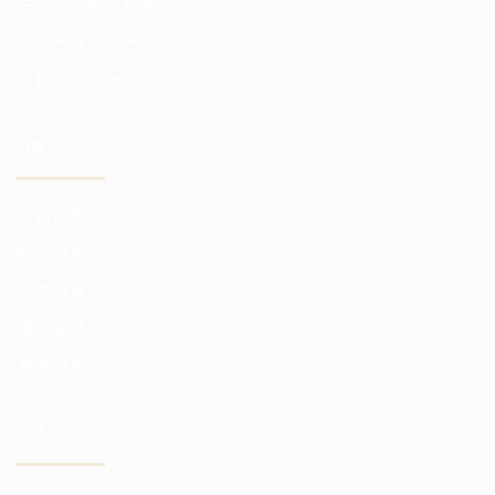
モバイル取引端末
トレーダーツール
分析パッケージ
口座
投資口座
取引口座
デモ口座
機密保持
最低口座
会社