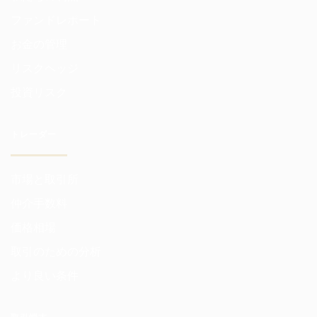
ファンドレポート
お金の管理
リスクヘッジ
投資リスク
トレーダー
市場と取引所
仲介手数料
価格相場
取引のための分析
より良い条件