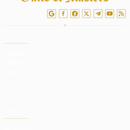
オンラインでフォローしてください
サービス
投資資金
為替取引
為替取引トレーニング
取引ソフトウェア
分析とレビュー
投資する
私たちの利点