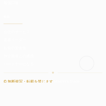
最低口座
会社
会社のサービス
業界リーダー
お金の安全性
仲介業者との連携
パートナーになる
© 無断複写・転載を禁じます
Masters Trade.
マスターズ
|
アカデミー
|
ギルド
上