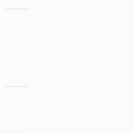
取引端末
取引ターミナル
ウェブ取引ターミナル
モバイル取引端末
トレーダーツール
分析パッケージ
口座
投資口座
取引口座
デモ口座
機密保持