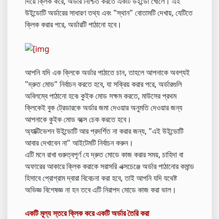
দিয়ে ক্লিক করে, অর্ডার নিশ্চিত করতে একটি উইন্ডো খোলে। এই
উইন্ডোটি অর্ডারের সাধারণ তথ্য এবং "স্থান" বোতামটি দেখায়, যেটিতে
ক্লিক করার পরে, অর্ডারটি পাঠানো হবে।
আপনি যদি এক ক্লিকে অর্ডার পাঠাতে চান, তাহলে আপনাকে অবশ্যই
"দ্রুত মোড" নির্বাচন করতে হবে, যা সক্রিয় করার পরে, অর্ডারগুলি
অবিলম্বে পাঠানো হবে৷ কুইক মোড সক্ষম করতে, মাউসের প্রথম
ক্লিকেই বুক ট্রেডারকে অর্ডার জমা দেওয়ার অনুমতি দেওয়ার জন্য
আপনাকে কুইক মোড বক্সে চেক করতে হবে।
অ্যাক্টিভেশন উইন্ডোটি আর প্রদর্শিত না করার জন্য, "এই উইন্ডোটি
আবার দেখাবেন না" আইটেমটি নির্বাচন করুন।
এটি মনে রাখা গুরুত্বপূর্ণ যে দ্রুত মোডে কাজ করার সময়, চাহিদা বা
অফারের আকারে ক্লিক করাকে সরাসরি এক্সচেঞ্জে অর্ডার পাঠানোর কমান্ড
হিসাবে প্রোগ্রাম দ্বারা বিবেচনা করা হবে, তাই আপনি যদি যথেষ্ট
অভিজ্ঞ বিশেষজ্ঞ না হন তবে এটি নিরাপদ মোডে কাজ করা ভাল।
একটি মূল্য স্তরে ক্লিক করে একটি অর্ডার তৈরি করা