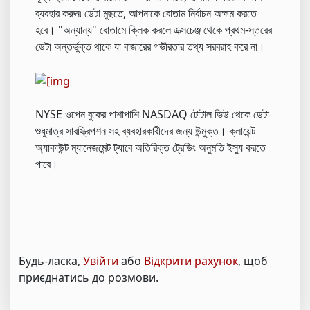
ব্যবহার করুন৷ ডেটা মুছতে, আপনাকে বোতাম নির্বাচন অক্ষম করতে
হবে। "অন্যান্য" বোতামে ক্লিক করলে এক্সচেঞ্জ থেকে প্রথম-স্তরের
ডেটা অন্তর্ভুক্ত থাকে যা বাজারের গভীরতার তথ্য সরবরাহ করে না।
NYSE ওপেন বুকের পাশাপাশি NASDAQ টোটাল ভিউ থেকে ডেটা
শুধুমাত্র সাবস্ক্রিপশন সহ ব্যবহারকারীদের জন্য উন্মুক্ত। ক্লায়েন্ট
অ্যাকাউন্ট ম্যানেজমেন্ট ট্যাবে অতিরিক্ত ট্রেডিং অনুমতি ইস্যু করতে
পারে।
Будь-ласка,
Увійти
або
Відкрити рахунок
, щоб
приєднатись до розмови.