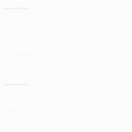
Рахунок для інвестицій
Трейдерський рахунок
Демонстративний рахунок
Конфіденційність
Мінімальний рахунок
КОМПАНІЯ
Послуги компанії
Лідер в індустрії
Збереження грошей
Відносини з брокером