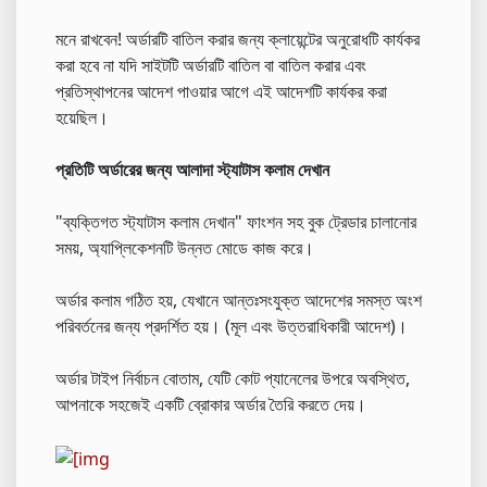
মনে রাখবেন! অর্ডারটি বাতিল করার জন্য ক্লায়েন্টের অনুরোধটি কার্যকর
করা হবে না যদি সাইটটি অর্ডারটি বাতিল বা বাতিল করার এবং
প্রতিস্থাপনের আদেশ পাওয়ার আগে এই আদেশটি কার্যকর করা
হয়েছিল।
প্রতিটি অর্ডারের জন্য আলাদা স্ট্যাটাস কলাম দেখান
"ব্যক্তিগত স্ট্যাটাস কলাম দেখান" ফাংশন সহ বুক ট্রেডার চালানোর
সময়, অ্যাপ্লিকেশনটি উন্নত মোডে কাজ করে।
অর্ডার কলাম গঠিত হয়, যেখানে আন্তঃসংযুক্ত আদেশের সমস্ত অংশ
পরিবর্তনের জন্য প্রদর্শিত হয়। (মূল এবং উত্তরাধিকারী আদেশ)।
অর্ডার টাইপ নির্বাচন বোতাম, যেটি কোট প্যানেলের উপরে অবস্থিত,
আপনাকে সহজেই একটি ব্রোকার অর্ডার তৈরি করতে দেয়।