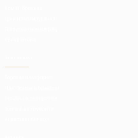
Комісії брокера
Ціни на котирування
Підписки на аналітику
Кращі умови
ПЛАТФОРМИ
Торгова платформа
Платформа в браузері
Мобільна платформа
Торгові інструменти
Аналітичний пакет
РАХУНОК