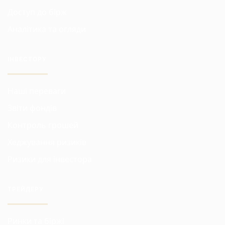
Доступ до бірж
Аналітика та огляди
ІНВЕСТОРУ
Наші переваги
Звіти фондів
Контроль грошей
Хеджування ризиків
Ризики для інвестора
ТРЕЙДЕРУ
Ринки та біржі