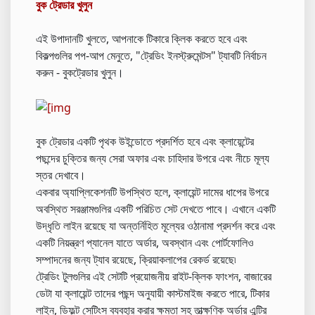
বুক ট্রেডার খুলুন
এই উপাদানটি খুলতে, আপনাকে টিকারে ক্লিক করতে হবে এবং
বিকল্পগুলির পপ-আপ মেনুতে, "ট্রেডিং ইনস্ট্রুমেন্টস" ট্যাবটি নির্বাচন
করুন - বুকট্রেডার খুলুন।
বুক ট্রেডার একটি পৃথক উইন্ডোতে প্রদর্শিত হবে এবং ক্লায়েন্টের
পছন্দের চুক্তির জন্য সেরা অফার এবং চাহিদার উপরে এবং নীচে মূল্য
স্তর দেখাবে।
একবার অ্যাপ্লিকেশনটি উপস্থিত হলে, ক্লায়েন্ট দামের ধাপের উপরে
অবস্থিত সরঞ্জামগুলির একটি পরিচিত সেট দেখতে পাবে। এখানে একটি
উদ্ধৃতি লাইন রয়েছে যা অন্তর্নিহিত মূল্যের ওঠানামা প্রদর্শন করে এবং
একটি নিয়ন্ত্রণ প্যানেল যাতে অর্ডার, অবস্থান এবং পোর্টফোলিও
সম্পাদনের জন্য ট্যাব রয়েছে, ক্রিয়াকলাপের রেকর্ড রয়েছে৷
ট্রেডিং টুলগুলির এই সেটটি প্রয়োজনীয় রাইট-ক্লিক ফাংশন, বাজারের
ডেটা যা ক্লায়েন্ট তাদের পছন্দ অনুযায়ী কাস্টমাইজ করতে পারে, টিকার
লাইন, ডিফল্ট সেটিংস ব্যবহার করার ক্ষমতা সহ তাত্ক্ষণিক অর্ডার এন্ট্রি