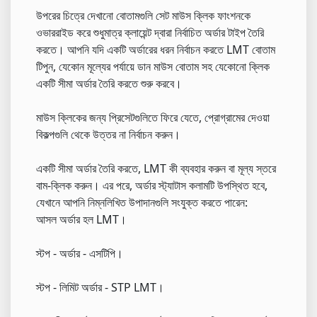
উপরের চিত্রে দেখানো বোতামগুলি সেট মাউস ক্লিক ফাংশনকে
ওভাররাইড করে শুধুমাত্র ক্লায়েন্ট দ্বারা নির্বাচিত অর্ডার টাইপ তৈরি
করতে। আপনি যদি একটি অর্ডারের ধরন নির্বাচন করতে LMT বোতাম
টিপুন, যেকোন মূল্যের পর্যায়ে ডান মাউস বোতাম সহ যেকোনো ক্লিক
একটি সীমা অর্ডার তৈরি করতে শুরু করবে।
মাউস ক্লিকের জন্য প্রিসেটগুলিতে ফিরে যেতে, প্রোগ্রামের দেওয়া
বিকল্পগুলি থেকে উত্তর না নির্বাচন করুন।
একটি সীমা অর্ডার তৈরি করতে, LMT কী ব্যবহার করুন বা মূল্য স্তরে
বাম-ক্লিক করুন। এর পরে, অর্ডার স্ট্যাটাস কলামটি উপস্থিত হবে,
যেখানে আপনি নিম্নলিখিত উপাদানগুলি সংযুক্ত করতে পারেন:
আসল অর্ডার হল LMT।
স্টপ - অর্ডার - এসটিপি।
স্টপ - লিমিট অর্ডার - STP LMT।