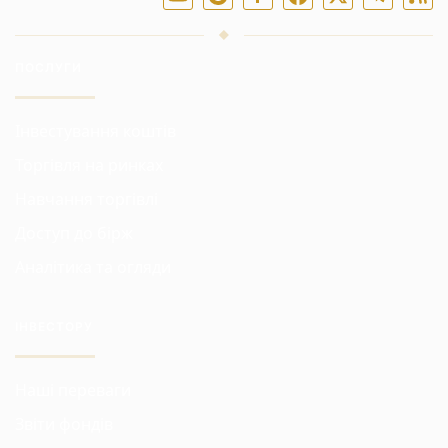
ПОСЛУГИ
Інвестування коштів
Торгівля на ринках
Навчання торгівлі
Доступ до бірж
Аналітика та огляди
ІНВЕСТОРУ
Наші переваги
Звіти фондів