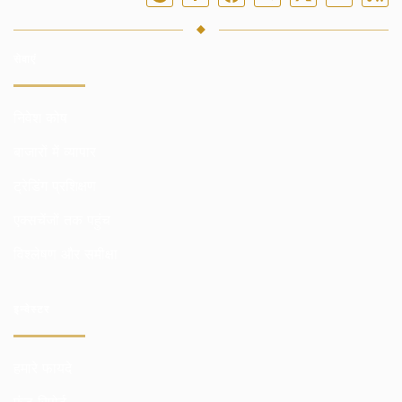
सेवाएं
निवेश कोष
बाजारों में व्यापार
ट्रेडिंग प्रशिक्षण
एक्सचेंजों तक पहुंच
विश्लेषण और समीक्षा
इन्वेस्टर
हमारे फायदे
फंड रिपोर्ट