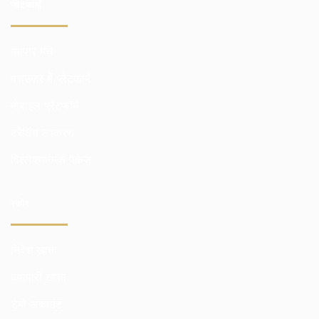
प्लेटफार्मों
व्यापार मंच
ब्राउज़र में प्लेटफार्म
मोबाइल प्लेटफॉर्म
ट्रेडिंग उपकरण
विश्लेषणात्मक पैकेज
स्कोर
निवेश खाता
व्व्यापारी खाता
डेमो अकाउंट