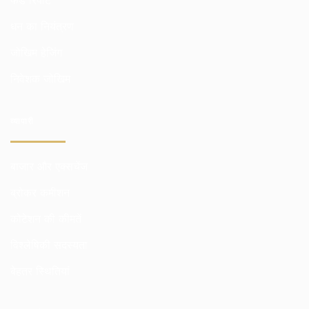
धन का नियंत्रण
जोखिम हेजिंग
निवेशक जोखिम
व्यापारी
बाजार और एक्सचेंज
ब्रोकर कमीशन
कोटेशन की कीमतें
विश्लेषिकी सदस्यता
बेहतर स्थितियां