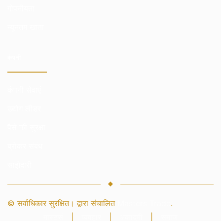
गोपनीयता
न्यूनतम खाता
कंपनी
कंपनी सेवाएं
उद्योग लीडर
पैसे की सुरक्षा
ब्रोकर संबंध
साझेदारी
© सर्वाधिकार सुरक्षित। द्वारा संचालित
Masters Trade
.
मास्टर्स
|
व्यवहार
|
अकादमी
|
समाज